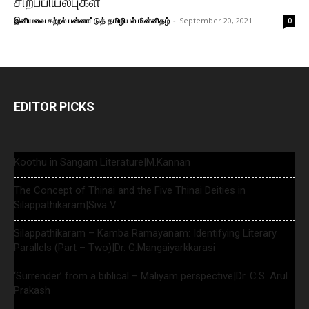
சிறப்பியல்புகள்
இனியவை கற்றல் பன்னாட்டுத் தமிழியல் மின்னிதழ்
-
September 20, 2021
0
EDITOR PICKS
Koothu in Sangam Literature|M.Kannan
The Concept of Thinai and the Five Thinai Deities in
Silappathikaram|Siva V
Silappathikaram – Kamba Ramayanam: Identifying Literary
Parallels (Part – Two)|Dr. G.Mangaiyarkkarasi
‘Surrender’ from a biblical – Maliyam perspective|Dr. C.S. Arul
Prakash