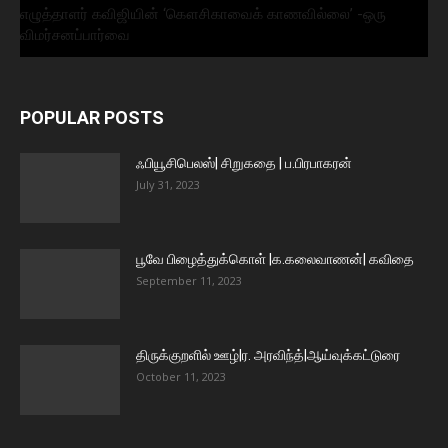
எழுத்தாளர் கவிஜியின் ‘கௌசிகாவைக் காணவில்லை’ -ஒரு
விமர்சனப்பார்வை
POPULAR POSTS
ஃபியூசிபெலஸ்| சிறுகதை | ப.பிரபாகரன்
July 31, 2023
பூவே பிழைத்துக்கொள் |க.கலைவாணன்| கவிதை
September 11, 2023
திருக்குறளில் ஊழ்|ர. அரவிந்த்|ஆய்வுக்கட்டுரை
October 11, 2023