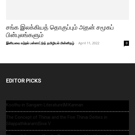
சங்க இலக்கியத் தொகுப்பும் அதன் சமூகப்
பின்புலங்களும்
இனியவை கற்றல் பன்னாட்டுத் தமிழியல் மின்னிதழ்
-
April 11, 2022
0
EDITOR PICKS
Koothu in Sangam Literature|M.Kannan
The Concept of Thinai and the Five Thinai Deities in
Silappathikaram|Siva V