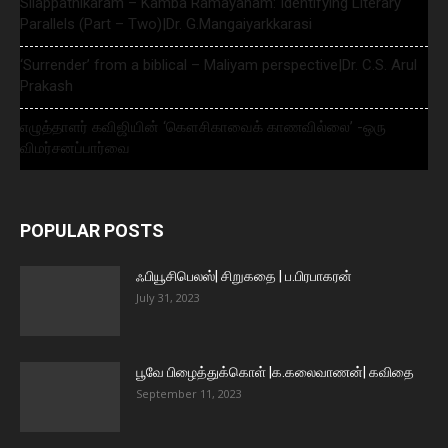
Silappathikaram – Kamba Ramayanam: Identifying Literary
Parallels (Part – Two)|Dr. G.Mangaiyarkkarasi
‘Surrender’ from a biblical – Maliyam perspective|Dr. C.S. Arul
Prakash
எழுத்தாளர் கவிஜியின் ‘கௌசிகாவைக் காணவில்லை’ -ஒரு
விமர்சனப்பார்வை
POPULAR POSTS
ஃபியூசிபெலஸ்| சிறுகதை | ப.பிரபாகரன்
July 31, 2023
பூவே பிழைத்துக்கொள் |க.கலைவாணன்| கவிதை
September 11, 2023