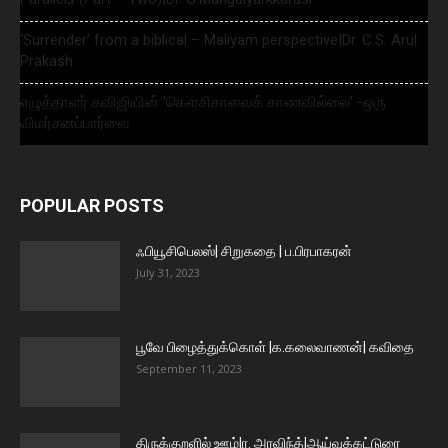
‘Surrender’ from a biblical – Maliyam perspective|Dr. C.S. Arul
Prakash
எழுத்தாளர் கவிஜியின் ‘கௌசிகாவைக் காணவில்லை’ -ஒரு
விமர்சனப்பார்வை
POPULAR POSTS
ஃபியூசிபெலஸ்| சிறுகதை | ப.பிரபாகரன்
July 31, 2023
பூவே பிழைத்துக்கொள் |க.கலைவாணன்| கவிதை
September 11, 2023
திருக்குறளில் ஊழ்|ர. அரவிந்த்|ஆய்வுக்கட்டுரை