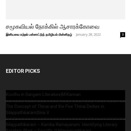
சமூகவியல் நோக்கில் ஆசாரக்கோவை
இனியவை கற்றல் பன்னாட்டுத் தமிழியல் மின்னிதழ்
-
January 28, 2022
0
EDITOR PICKS
Koothu in Sangam Literature|M.Kannan
The Concept of Thinai and the Five Thinai Deities in
Silappathikaram|Siva V
Silappathikaram – Kamba Ramayanam: Identifying Literary
Parallels (Part – Two)|Dr. G.Mangaiyarkkarasi