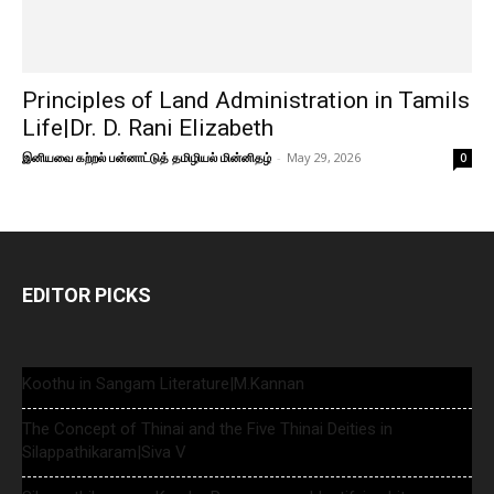
Principles of Land Administration in Tamils
Life|Dr. D. Rani Elizabeth
இனியவை கற்றல் பன்னாட்டுத் தமிழியல் மின்னிதழ்
-
May 29, 2026
0
EDITOR PICKS
Koothu in Sangam Literature|M.Kannan
The Concept of Thinai and the Five Thinai Deities in
Silappathikaram|Siva V