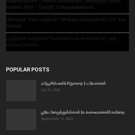
Silappathikaram – Kamba Ramayanam: Identifying Literary
Parallels (Part – Two)|Dr. G.Mangaiyarkkarasi
‘Surrender’ from a biblical – Maliyam perspective|Dr. C.S. Arul
Prakash
எழுத்தாளர் கவிஜியின் ‘கௌசிகாவைக் காணவில்லை’ -ஒரு
விமர்சனப்பார்வை
POPULAR POSTS
ஃபியூசிபெலஸ்| சிறுகதை | ப.பிரபாகரன்
July 31, 2023
பூவே பிழைத்துக்கொள் |க.கலைவாணன்| கவிதை
September 11, 2023