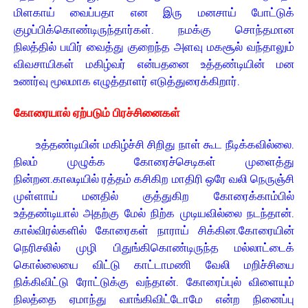
மிளகாய் வைப்பதா என இரு மனசாய் போட்டுக்
குழப்பிக்கொண்டிருந்தார்கள். நமக்கு சொந்தமான
நிலத்தில் பயிர் வைத்து குறைந்த அளவு மகசூல் வந்தாலும்
விவசாயிகள் மகிழ்வர் என்பதனை உத்தண்டியின் மன
உணர்வு மூலமாக எழுத்தாளர் எடுத்துரைக்கிறார்.
கோரையால் ஏற்படும் பிரச்சினைகள்
உத்தண்டியின் மகிழ்ச்சி சிறிது நாள் கூட நீடிக்கவில்லை.
நிலம் முழுக்க கோரைச்செடிகள் முளைத்து
நின்றன.காலடியில் ரத்தம் கசிகிற மாதிரி ஒரே வலி நெருஞ்சி
முள்ளாய் மனதில் குத்துகிற கோரைக்காம்பில்
உத்தண்டியால் அதற்கு மேல் நிற்க முடியவில்லை நடந்தான்.
கால்விரல்களில் கோரைகள் நாராய் சிக்கின.கோரையின்
நெரிசலில் முழி பிதுங்கிகொண்டிருந்த மல்லாட்டைக்
கொல்லையை விட்டு காட்டாமணி வேலி மறிச்சியை
நிக்கிவிட்டு ரோட்டுக்கு வந்தான். கோரைப்புல் விளையும்
நிலத்தை ஏமாந்து வாங்கிவிட்டோமே என்ற நினைப்பு