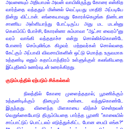
அவனையும் அறியாமல் அவன் வாயிலிருந்து கோரை என்கிற
வார்த்தை வந்ததும் மின்னல் வெட்டியது மாதிரி அப்படியே
நின்று விட்டான். எங்கையாவுது கோரக்கெழங்க நிண்டன
சாணிய அள்ளியாந்து போட்டிருப்ப அது மட மடன்னு
கௌம்பிப் போச்சி, கோரன்னா சும்மாவா “ஆட்சா வைரம்”னு
வரம் வாங்கி வந்ததாச்ச என்று சொல்லிக்கொண்டே
போனார் செம்புலிங்;க கிழவர். மற்றவர்கள் சொல்வதை
கேட்கும் அப்பாவி விவசாயிகளின் ஒட்டு மொத்த உருவமாக
உத்தண்டி எனும் கதாப்பாத்திரம் உள்ளுக்குள் கலங்கியதை
இப்புதினம் உணர்வுடன் உரைக்கிறது.
குடும்பத்தில் ஏற்படும் சிக்கல்கள்
நிலத்தில் கோரை முளைத்ததால்; பூரணிக்கும்
உத்தண்டிக்கும் தினமும் சண்டை வந்துகொண்டே
இருந்தது. விளைந்த மிளகாயை விற்கச் சென்றவன்
வெறுங்கையோடு திரும்பியதை பார்த்த பூரணி “காலையில்
சாப்பாட்டுப் பொட்டலம் எடுத்துக்கிட்ட போன பையி எங்க?”