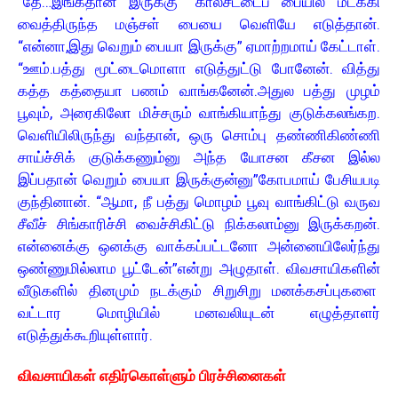
“தே…இங்கதான் இருக்கு” கால்சட்டைப் பையில் மடக்கி
வைத்திருந்த மஞ்சள் பையை வெளியே எடுத்தான்.
“என்னா,இது வெறும் பையா இருக்கு” ஏமாற்றமாய் கேட்டாள்.
“ஊம்.பத்து மூட்டைமொளா எடுத்துட்டு போனேன். வித்து
கத்த கத்தையா பணம் வாங்கனேன்.அதுல பத்து முழம்
பூவும், அரைகிலோ மிச்சரும் வாங்கியாந்து குடுக்கலங்கற.
வெளியிலிருந்து வந்தான், ஒரு சொம்பு தண்ணிகிண்ணி
சாய்ச்சிக் குடுக்கணும்னு அந்த யோசன கீசன இல்ல
இப்பதான் வெறும் பையா இருக்குன்னு”கோபமாய் பேசியபடி
குந்தினான். “ஆமா, நீ பத்து மொழம் பூவு வாங்கிட்டு வருவ
சீவீச் சிங்காரிச்சி வைச்சிகிட்டு நிக்கலாம்னு இருக்கறன்.
என்னைக்கு ஒனக்கு வாக்கப்பட்டனோ அன்னையிலேர்ந்து
ஒண்ணுமில்லாம பூட்டேன்”என்று அழுதாள். விவசாயிகளின்
வீடுகளில் தினமும் நடக்கும் சிறுசிறு மனக்கசப்புகளை
வட்டார மொழியில் மனவலியுடன் எழுத்தாளர்
எடுத்துக்கூறியுள்ளார்.
விவசாயிகள் எதிர்கொள்ளும் பிரச்சினைகள்