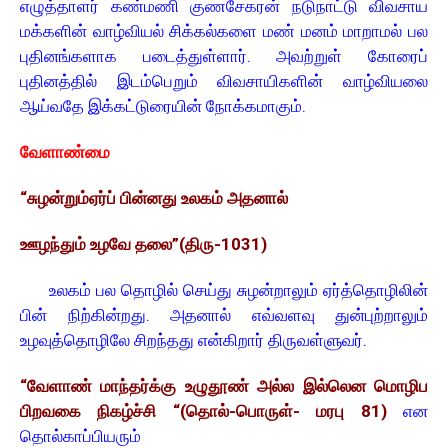
எழுத்தாளர் கண்மணி குணசேகரன் நடுநாட்டு விவசாய
மக்களின் வாழ்வியல் சிக்கல்களை மண் மனம் மாறாமல் பல
புதினங்களாக படைத்துள்ளார். அவற்றுள் கோரைப்
புதினத்தில் இடம்பெறும் விவசாயிகளின் வாழ்வியலை
ஆய்வதே இக்கட்டுரையின் நோக்கமாகும்.
வேளாண்மை
“சுழன்றும்ஏர்ப் பின்னது உலகம் அதனால்
ஊழந்தும் உழவே தலை”(திரு-1031)
உலகம் பல தொழில் செய்து சுழன்றாலும் ஏர்த்தொழிலின்
பின் நிற்கின்றது. அதனால் எவ்வளவு துன்புற்றாலும்
உழவுத்தொழிலே சிறந்தது என்கிறார் திருவள்ளுவர்.
“வேளாண் மாந்தர்க்கு உழுதூண் அல்ல இல்லென மொழிப
பிறவகை நிகழ்ச்சி “(தொல்-பொருள்- மரபு 81)
என
தொல்காப்பியரும்