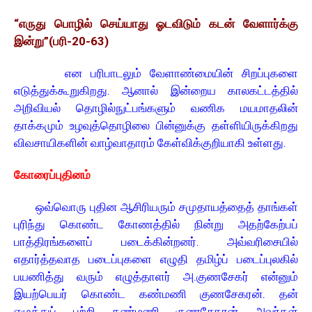
“எருது பொழில் செய்யாது ஓடவிடும் கடன் வேளார்க்கு
இன்று”(பரி-20-63)
என பரிபாடலும் வேளாண்மையின் சிறப்புகளை
எடுத்துக்கூறுகிறது. ஆனால் இன்றைய காலகட்டத்தில்
அறிவியல் தொழில்நுட்பங்களும் வணிக மயமாதலின்
தாக்கமும் உழவுத்தொழிலை பின்னுக்கு தள்ளியிருக்கிறது
விவசாயிகளின் வாழ்வாதாரம் கேள்விக்குறியாகி உள்ளது.
கோரைப்புதினம்
ஒவ்வொரு புதின ஆசிரியரும் சமுதாயத்தைத் தாங்கள்
புரிந்து கொண்ட கோணத்தில் நின்று அதற்கேற்பப்
பாத்திரங்களைப் படைக்கின்றனர். அவ்வரிசையில்
எதார்த்தவாத படைப்புகளை எழுதி தமிழ்ப் படைப்புலகில்
பயணித்து வரும் எழுத்தாளர் அ.குணசேகர் என்னும்
இயற்பெயர் கொண்ட கண்மணி குணசேகரன். தன்
எழுத்துப் பற்றி கண்மணி குணசேகரன் அவர்கள்