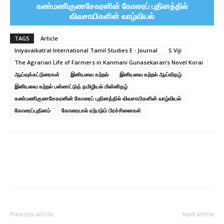
கண்மணிகுணசேகரனின் கோரைப் புதினத்தில்
விவசாயிகளின் வாழ்வியல்
TAGS
Article
Iniyavaikatral International Tamil Studies E - Journal
S.Viji
The Agrarian Life of Farmers in Kanmani Gunasekaran’s Novel Korai
ஆய்வுக்கட்டுரைகள்
இனியவை கற்றல்
இனியவை கற்றல் ஆய்விதழ்
இனியவை கற்றல் பன்னாட்டுத் தமிழியல் மின்னிதழ்
கண்மணிகுணசேகரனின் கோரைப் புதினத்தில் விவசாயிகளின் வாழ்வியல்
கோரைப்புதினம்
கோரையால் ஏற்படும் பிரச்சினைகள்
Previous article
Next article