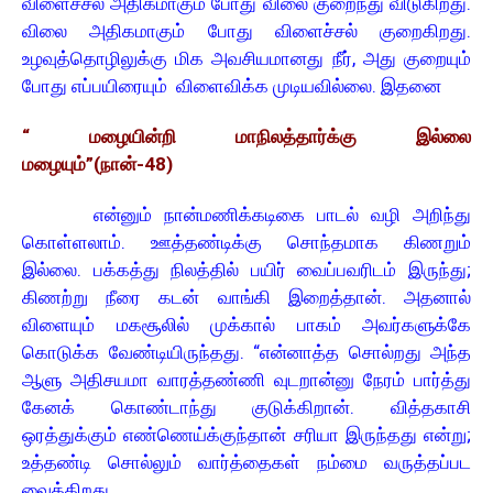
விளைச்சல் அதிகமாகும் போது விலை குறைந்து விடுகிறது.
விலை அதிகமாகும் போது விளைச்சல் குறைகிறது.
உழவுத்தொழிலுக்கு மிக அவசியமானது நீர், அது குறையும்
போது எப்பயிரையும் விளைவிக்க முடியவில்லை. இதனை
“ மழையின்றி மாநிலத்தார்க்கு இல்லை
மழையும்”(நான்-48)
என்னும் நான்மணிக்கடிகை பாடல் வழி அறிந்து
கொள்ளலாம். ஊத்தண்டிக்கு சொந்தமாக கிணறும்
இல்லை. பக்கத்து நிலத்தில் பயிர் வைப்பவரிடம் இருந்து;
கிணற்று நீரை கடன் வாங்கி இறைத்தான். அதனால்
விளையும் மகசூலில் முக்கால் பாகம் அவர்களுக்கே
கொடுக்க வேண்டியிருந்தது. “என்னாத்த சொல்றது அந்த
ஆளு அதிசயமா வாரத்தண்ணி வுடறான்னு நேரம் பார்த்து
கேனக் கொண்டாந்து குடுக்கிறான். வித்தகாசி
ஒரத்துக்கும் எண்ணெய்க்குந்தான் சரியா இருந்தது என்று;
உத்தண்டி சொல்லும் வார்த்தைகள் நம்மை வருத்தப்பட
வைக்கிறது.