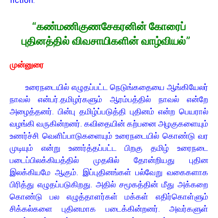
fiction.
“கண்மணிகுணசேகரனின் கோரைப்
புதினத்தில் விவசாயிகளின் வாழ்வியல்”
முன்னுரை
உரைநடையில் எழுதப்பட்ட நெடுங்கதையை ஆங்கியேலர்
நாவல் என்பர்.தமிழர்களும் ஆரம்பத்தில் நாவல் என்றே
அழைத்தனர். பின்பு தமிழ்ப்படுத்தி புதினம் என்ற பெயரால்
வழங்கி வருகின்றனர். கவிதையின் கற்பனை அழகுகளையும்
உணர்ச்சி வெளிப்பாடுகளையும் உரைநடையில் கொண்டு வர
முடியும் என்று உணர்த்தப்பட்ட பிறகு தமிழ் உரைநடை
படைப்பிலக்கியத்தில் முதலில் தோன்றியது புதின
இலக்கியமே ஆகும். இப்புதினங்கள் பல்வேறு வகைகளாக
பிரித்து எழுதப்படுகிறது. அதில் சமூகத்தின் மீது அக்கறை
கொண்டு பல எழுத்தாளர்கள் மக்கள் எதிர்கொள்ளும்
சிக்கல்களை புதினமாக படைக்கின்றனர். அவர்களுள்