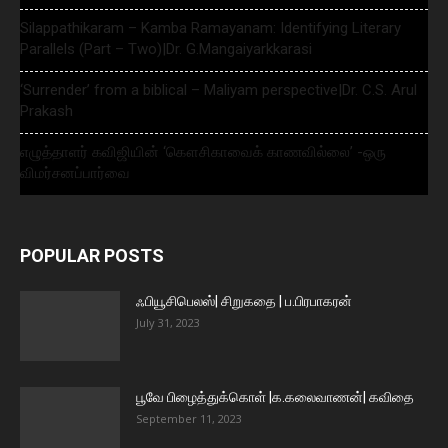
Silappathikaram – Kamba Ramayanam: Identifying Literary
Parallels (Part – Two)|Dr. G.Mangaiyarkkarasi
‘Surrender’ from a biblical – Maliyam perspective|Dr. C.S. Arul
Prakash
எழுத்தாளர் கவிஜியின் ‘கௌசிகாவைக் காணவில்லை’ -ஒரு
விமர்சனப்பார்வை
POPULAR POSTS
ஃபியூசிபெலஸ்| சிறுகதை | ப.பிரபாகரன்
July 31, 2023
பூவே பிழைத்துக்கொள் |க.கலைவாணன்| கவிதை
September 11, 2023