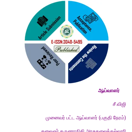
ஆய்வாளர்
சீ.விஜி
முனைவர் பட்ட ஆய்வாளர் (பகுதி நேரம்)
கலைஞர் கருணாநிதி அரசுகலைக்கல்லூரி