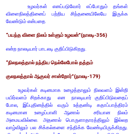
உழவர்கள் எனப்படுவோர் எப்போதும் தங்கள்
விளைநிலத்தினைப் பற்றிய சிந்தனையிலேயே இருக்க
வேண்டும் என்பதை
“பயந்த விளை நிலம் உள்ளும் உழவன்”(நாலடி-356)
என்ற நாலடியார் பாடலடி குறிப்பிடுகிறது.
“நிலநலத்தால் நந்திய நெல்லேபோல் தத்தம்
குலநலத்தால் ஆகுவர் சான்றோர்”(நாலடி-179)
உழவர்கள் கடினமாக உழைத்தாலும் நிலவளம் இன்றி
பயிர்வளம் சிறக்காது என நாலடியார் குறிப்பிடுவதைப்
போல, இப்புதினத்தில் வரும் உத்தண்டி கதாப்பாத்திரம்
கடினமான உழைப்பாளி ஆனால் சரியான நிலம்
அமையவில்லை. அதனால் பொருளாதாரத்திலும் இல்லற
வாழ்விலும் பல சிக்கல்களை சந்திக்க வேண்டியிருக்கிறது.