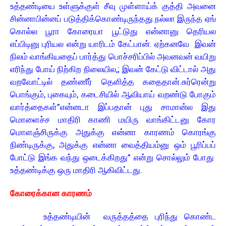
உத்தண்டியை உள்ளுக்குள் சீவு முள்ளாய்க் குத்தி அவனை
சின்னாபின்னப் படுத்திக்கொண்டிருந்தது.நல்லா இருந்த ஏங்
கொல்ல பூரா கோரையா பூட்டுது என்னானு தெரியல
எப்பிடினு புரியல என்று யாரிடம் கேட்பான். ஏற்கனவே இவன்
நிலம் வாங்கியதைப் பார்த்து பொச்சரிப்பில் அவனவன் வயிறு
எரிந்து போய் நிற்கிற நிலையில,; இவன் கேட்டு விட்டால் அது
வறவோட்டில் தண்ணீர் தெளித்த கதைதான்.சுர்ரென்று
பொங்கும், புகையும், கடைசியில் ஆவியாய் வறண்டு போகும்
வார்த்தைகள்”என்னடா இப்பதான் புது சாமான்ல இது
மொளைச்ச மாதிரி காணி மயிரு வாங்கிட்டனு கோர
மொளஞ்சிருக்கு அதுக்கு என்னா காரணம் கொரங்கு
நிண்டிருக்கு, அதுக்கு என்னா வைத்தியம்னு ஒம் பூரிப்பப்
போட்டு இங்க வந்து ஒடைக்கிறது” என்று சொல்லும் போது
உத்தண்டிக்கு ஒரு மாதிரி ஆகிவிட்டது.
கோரைக்கான காரணம்
உத்தண்டியின் வருத்தத்தை புரிந்து கொண்ட