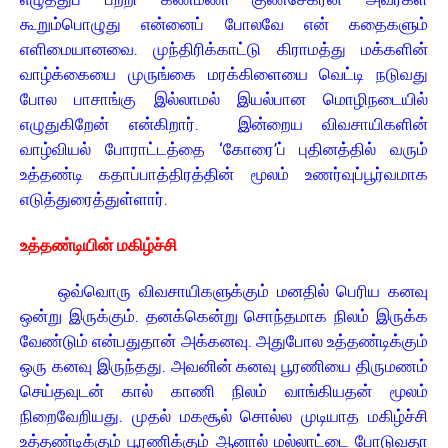
கூறும்பொழுது என்னைப் போலவே என் கதைகளும்
எளிமையானவை. முந்திரிக்காட்டு கிராமத்து மக்களின்
வாழ்க்கையை முருங்கை மரக்கிளையை வெட்டி நடுவது
போல பாசாங்கு இல்லாமல் இயல்பான மொழிநடையில்
எழுதுகிறேன் என்கிறார். இன்றைய விவசாயிகளின்
வாழ்வியல் போராட்டத்தை ‘கோரை’ப் புதினத்தில் வரும்
உத்தண்டி கதாப்பாத்திரத்தின் மூலம் உணர்வுப்பூர்வமாக
எடுத்துரைத்துள்ளார்.
உத்தண்டியின் மகிழ்ச்சி
ஒவ்வொரு விவசாயிகளுக்கும் மனதில் பெரிய கனவு
ஒன்று இருக்கும். தனக்கென்று சொந்தமாக நிலம் இருக்க
வேண்டும் என்பதுதான் அக்கனவு. அதுபோல உத்தண்டிக்கும்
ஒரு கனவு இருந்தது. அவனின் கனவு பூரணியை திருமணம்
செய்தவுடன் கால் காணி நிலம் வாங்கியதன் மூலம்
நிறைவேறியது. முதல் மகசூல் சொல்ல முடியாத மகிழ்ச்சி
உத்தண்டிக்கும் பூரணிக்கும் ஆனால் மல்லாட்டை போடுவதா