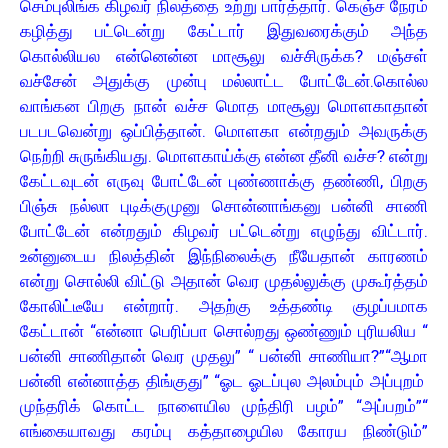
செம்புலிங்க கிழவர் நிலத்தை உற்று பார்த்தார். கெஞ்ச நேரம்
கழித்து பட்டென்று கேட்டார் இதுவரைக்கும் அந்த
கொல்லியல என்னென்ன மாசூலு வச்சிருக்க? மஞ்சள்
வச்சேன் அதுக்கு முன்பு மல்லாட்ட போட்டேன்.கொல்ல
வாங்கன பிறகு நான் வச்ச மொத மாசூலு மொளகாதான்
படபடவென்று ஒப்பித்தான். மொளகா என்றதும் அவருக்கு
நெற்றி சுருங்கியது. மொளகாய்க்கு என்ன தீனி வச்ச? என்று
கேட்டவுடன் எருவு போட்டேன் புண்ணாக்கு தண்ணி, பிறகு
பிஞ்சு நல்லா புடிக்குமுனு சொன்னாங்கனு பன்னி சாணி
போட்டேன் என்றதும் கிழவர் பட்டென்று எழுந்து விட்டார்.
உன்னுடைய நிலத்தின் இந்நிலைக்கு நீயேதான் காரணம்
என்று சொல்லி விட்டு அதான் வெர முதல்லுக்கு முகூர்த்தம்
கோலிட்டீயே என்றார். அதற்கு உத்தண்டி குழப்பமாக
கேட்டான் “என்னா பெரிப்பா சொல்றது ஒண்ணும் புரியலிய “
பன்னி சாணிதான் வெர முதலு” “ பன்னி சாணியா?” “ஆமா
பன்னி என்னாத்த திங்குது” “ஓட ஓடப்புல அலம்பும் அப்புறம்
முந்தரிக் கொட்ட நாளையில முந்திரி பழம்” “அப்பறம்” “
எங்கையாவது கரம்பு கத்தாழையில கோரய நிண்டும்”