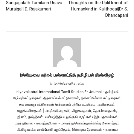
Sangagalath Tamilarin Unavu
Thoughts on the Upliftment of
Muraigal| D. Rajakumari
Humankind in Kalithogai|Dr S.
Dhandapani
இனியவை கற்றல் பன்னாட்டுத் தமிழியல் மின்னிதழ்
http://iniyavaikatral.in
Iniyavaikatral International Tamil Studies E- Journal - தமிழியல்
ஆய்வுக்கட்டுரைகள், திறனாய்வுக் கட்டுரைகள், தன்னம்பிக்கை கட்டுரைகள்,
சுய வரலாறு கட்டுரைகள் (உங்களைப் பற்றிய சுயசரிதம்), கவிதைகள்
(புதுக்கவிதைகள் | மரபுக்கவிதைகள்), சிறுகதைகள், தொடர்கதைகள்,
புதினம், தமிழர்கள் பயன்படுத்திய புழங்கு பொருட்கள் பற்றிய தகவல்கள்,
மறந்துபோன - மறைந்துபோன - மறைந்து கொண்டிருக்கின்ற அனைத்தும்
மீட்டுருவாக்க உதவியோடு புதுப்பித்தல், இன்றைய தேவைகள் - நாளைய