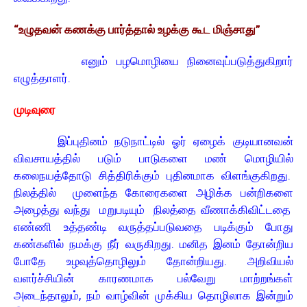
“உழுதவன் கணக்கு பார்த்தால் உழக்கு கூட மிஞ்சாது”
எனும் பழமொழியை நினைவுப்படுத்துகிறார்
எழுத்தாளர்.
முடிவுரை
இப்புதினம் நடுநாட்டில் ஓர் ஏழைக் குடியானவன்
விவசாயத்தில் படும் பாடுகளை மண் மொழியில்
கலைநயத்தோடு சித்திரிக்கும் புதினமாக விளங்குகிறது.
நிலத்தில் முளைந்த கோரைகளை அழிக்க பன்றிகளை
அழைத்து வந்து மறுபடியும் நிலத்தை வீணாக்கிவிட்டதை
எண்ணி உத்தண்டி வருத்தப்படுவதை படிக்கும் போது
கண்களில் நமக்கு நீர் வருகிறது. மனித இனம் தோன்றிய
போதே உழவுத்தொழிலும் தோன்றியது. அறிவியல்
வளர்ச்சியின் காரணமாக பல்வேறு மாற்றங்கள்
அடைந்தாலும், நம் வாழ்வின் முக்கிய தொழிலாக இன்றும்