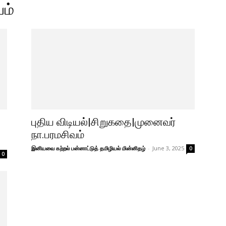
ம்
புதிய விடியல்|சிறுகதை|முனைவர்
நா.பரமசிவம்
இனியவை கற்றல் பன்னாட்டுத் தமிழியல் மின்னிதழ்
-
June 3, 2025
0
0