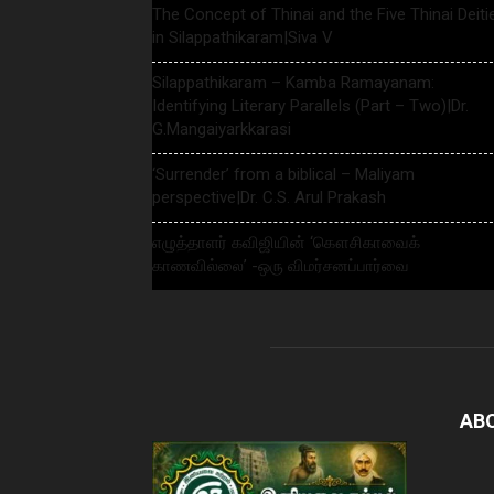
The Concept of Thinai and the Five Thinai Deiti
in Silappathikaram|Siva V
Silappathikaram – Kamba Ramayanam:
Identifying Literary Parallels (Part – Two)|Dr.
G.Mangaiyarkkarasi
‘Surrender’ from a biblical – Maliyam
perspective|Dr. C.S. Arul Prakash
எழுத்தாளர் கவிஜியின் ‘கௌசிகாவைக்
காணவில்லை’ -ஒரு விமர்சனப்பார்வை
AB