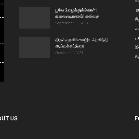
க
es
பு
பூவே பிழைத்துக்கொள் |
க.கலைவாணன்| கவிதை
ச
September 11, 2023
ப
கு
திருக்குறளில் ஊழ்|ர. அரவிந்த்|
ஆய்வுக்கட்டுரை
இக
October 11, 2023
தி
OUT US
F