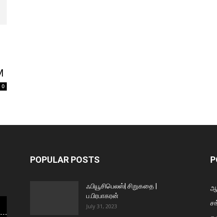
M
0
POPULAR POSTS
P
ஃபியூசிபெலஸ்| சிறுகதை |
ஆய
ப.பிரபாகரன்
சங
July 31, 2023