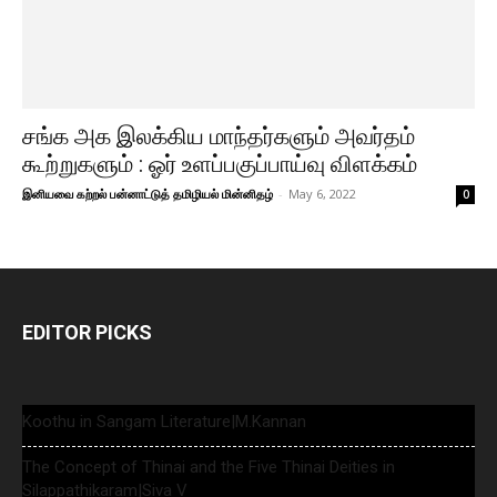
சங்க அக இலக்கிய மாந்தர்களும் அவர்தம்
கூற்றுகளும் : ஓர் உளப்பகுப்பாய்வு விளக்கம்
இனியவை கற்றல் பன்னாட்டுத் தமிழியல் மின்னிதழ்
-
May 6, 2022
0
EDITOR PICKS
Koothu in Sangam Literature|M.Kannan
The Concept of Thinai and the Five Thinai Deities in
Silappathikaram|Siva V