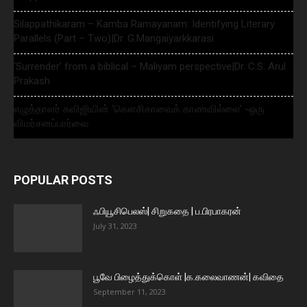
Silappathikaram – Kamba Ramayanam: Identifying Literary
Parallels (Part – Two)|Dr. G.Mangaiyarkkarasi
‘Surrender’ from a biblical – Maliyam perspective|Dr. C.S. Arul
Prakash
எழுத்தாளர் கவிஜியின் ‘கௌசிகாவைக் காணவில்லை’ -ஒரு
விமர்சனப்பார்வை
POPULAR POSTS
ஃபியூசிபெலஸ்| சிறுகதை | ப.பிரபாகரன்
July 31, 2023
பூவே பிழைத்துக்கொள் |க.கலைவாணன்| கவிதை
September 11, 2023