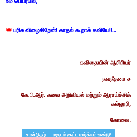
உம் பெயரிலே,
👑
பரிசு விழைகிறேன்! காதல் கூறாக் கவியே!!…
கவிதையின் ஆசிரியர்
நவநீதனா ச
கே.பி.ஆர். கலை அறிவியல் மற்றும் ஆராய்ச்சிக்
கல்லூரி,
கோவை.
சான்றிதழ்
மகுடம் சூட்ட மார்க்கம் உண்டு!