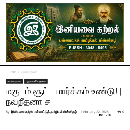
Home
கவிதைகள்
கவிதைகள்
புதுக்கவிதைகள்
மகுடம் சூட்ட மார்க்கம் உண்டு! |
நவநீதனா ச
By
இனியவை கற்றல் பன்னாட்டுத் தமிழியல் மின்னிதழ்
-
February 22, 2025
0
1260