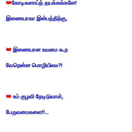
👑
கோடிகளாய்த் தயக்கங்களே!
இணையாகா இன்பத்திற்கு,
👑
இணையான உவமை கூற
வேறென்ன மொழியிலடீ?!
👑
உம் குழவி தேடிடுவாள்,
பேருவமைகளை!!…