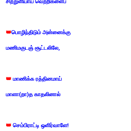
சிற்றுளியாய் வெற்றிகளைப்
👑
பொழிந்திடும் அன்னைக்கு
மணிமகுடஞ் சூட்டலிலே,
👑
மாணிக்க ரத்தினமாய்
மாளா(றா)த காதலினால்
👑
செம்பிராட்டி ஒளிர்வாளே!