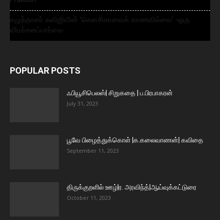
எழுத்தாளர் கவிஜியின் ‘கௌசிகாவைக் காணவில்லை’ -ஒரு
விமர்சனப்பார்வை
POPULAR POSTS
ஃபியூசிபெலஸ்| சிறுகதை | ப.பிரபாகரன்
July 31, 2023
பூவே பிழைத்துக்கொள் |க.கலைவாணன்| கவிதை
September 11, 2023
திருக்குறளில் ஊழ்|ர. அரவிந்த்|ஆய்வுக்கட்டுரை
October 11, 2023