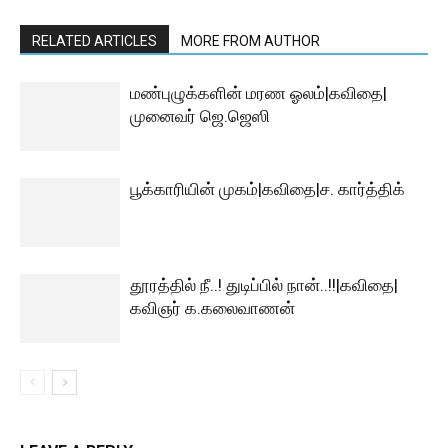
RELATED ARTICLES
MORE FROM AUTHOR
மண்புழுக்களின் மரண ஓலம்|கவிதை|
முனைவர் ஜெ.ஜெஸி
பூக்காரியின் முகம்|கவிதை|ச. கார்த்திக்
தூரத்தில் நீ..! துடிப்பில் நான்..!!|கவிதை|
கவிஞர் க.கலைவாணன்