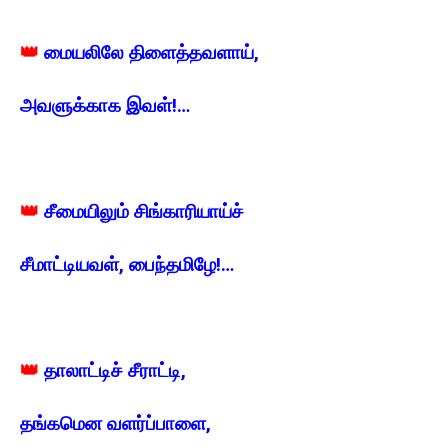
👑
மையலிலே திளைத்தவளாய்,
அவளுக்காக இவள்!…
👑
சீமையிலும் சிங்காரியாய்ச்
சீமாட்டியவள், பைந்தமிழே!…
👑
தாலாட்டிச் சீராட்டி,
தங்கமென வளர்ப்பாளை,