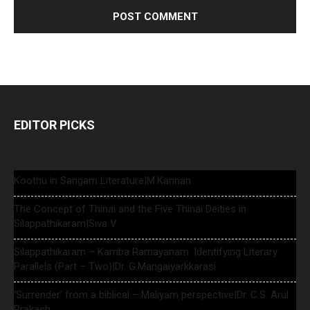
EDITOR PICKS
Koothu in Sangam Literature|M.Kannan
The Concept of Thinai and the Five Thinai Deities in
Silappathikaram|Siva V
Silappathikaram – Kamba Ramayanam: Identifying Literary
Parallels (Part – Two)|Dr. G.Mangaiyarkkarasi
‘Surrender’ from a biblical – Maliyam perspective|Dr. C.S. Arul
Prakash