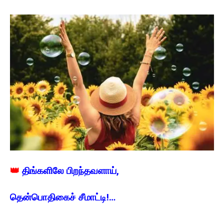
👑
திங்களிலே பிறந்தவளாய்,
தென்பொதிகைச் சீமாட்டி!…