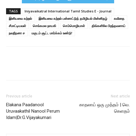
TAGS
Iniyavaikatral International Tamil Studies E - Journal
இனியவை கற்றல்
இனியவை கற்றல் பன்னாட்டுத் தமிழியல் மின்னிதழ்
கவிதை
சீமாட்டியவள்
செங்கமல நாயகி
செம்மொழியாள்
திங்களிலே பிறந்தவளாய்
நவநீதனா ச
மகுடம் சூட்ட மார்க்கம் உண்டு!
Previous article
Next article
Elakana Paadanool
காதலாய் ஒரு முத்தம் | வெ.
Uruvaakathil Nanool Perum
கெளதம்
Idam|Dr.G.Vijayakumari