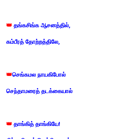
👑
தங்கசிங்க ஆசனத்தில்,
கம்பீரத் தோற்றத்திலே,
👑
செங்கமல நாயகிபோல்
செந்தாமரைத் தடக்கையால்
👑
தாங்கித் தாங்கியே!