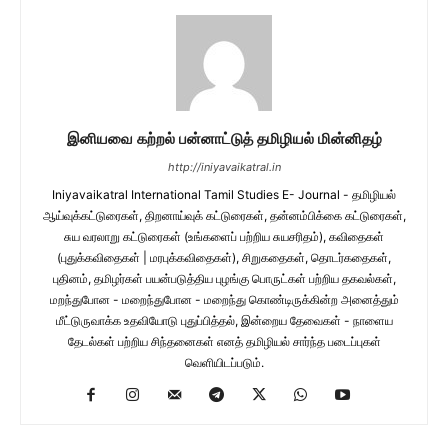
இனியவை கற்றல் பன்னாட்டுத் தமிழியல் மின்னிதழ்
http://iniyavaikatral.in
Iniyavaikatral International Tamil Studies E- Journal - தமிழியல்
ஆய்வுக்கட்டுரைகள், திறனாய்வுக் கட்டுரைகள், தன்னம்பிக்கை கட்டுரைகள்,
சுய வரலாறு கட்டுரைகள் (உங்களைப் பற்றிய சுயசரிதம்), கவிதைகள்
(புதுக்கவிதைகள் | மரபுக்கவிதைகள்), சிறுகதைகள், தொடர்கதைகள்,
புதினம், தமிழர்கள் பயன்படுத்திய புழங்கு பொருட்கள் பற்றிய தகவல்கள்,
மறந்துபோன - மறைந்துபோன - மறைந்து கொண்டிருக்கின்ற அனைத்தும்
மீட்டுருவாக்க உதவியோடு புதுப்பித்தல், இன்றைய தேவைகள் - நாளைய
தேடல்கள் பற்றிய சிந்தனைகள் எனத் தமிழியல் சார்ந்த படைப்புகள்
வெளியிடப்படும்.