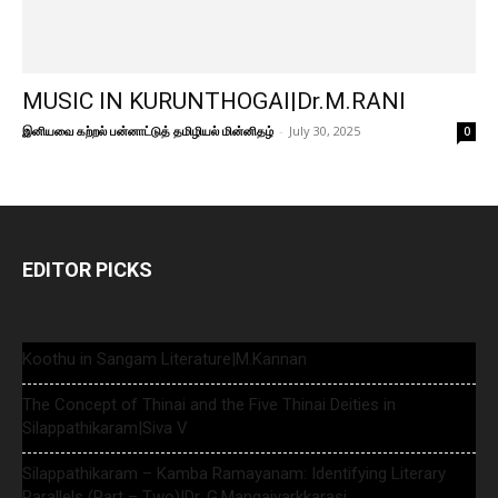
MUSIC IN KURUNTHOGAI|Dr.M.RANI
இனியவை கற்றல் பன்னாட்டுத் தமிழியல் மின்னிதழ்
-
July 30, 2025
0
EDITOR PICKS
Koothu in Sangam Literature|M.Kannan
The Concept of Thinai and the Five Thinai Deities in
Silappathikaram|Siva V
Silappathikaram – Kamba Ramayanam: Identifying Literary
Parallels (Part – Two)|Dr. G.Mangaiyarkkarasi