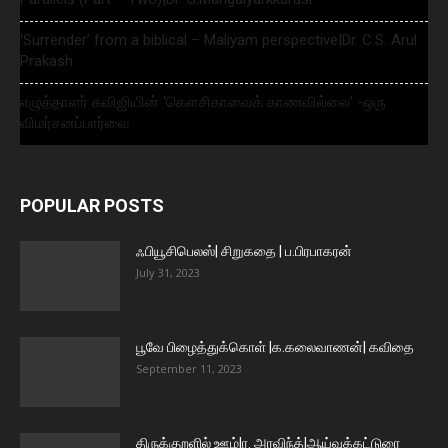
‘Surrender’ from a biblical – Maliyam perspective|Dr. C.S. Arul
Prakash
எழுத்தாளர் கவிஜியின் ‘கௌசிகாவைக் காணவில்லை’ -ஒரு
விமர்சனப்பார்வை
POPULAR POSTS
ஃபியூசிபெலஸ்| சிறுகதை | ப.பிரபாகரன்
July 31, 2023
பூவே பிழைத்துக்கொள் |க.கலைவாணன்| கவிதை
September 11, 2023
திருக்குறளில் ஊழ்|ர. அரவிந்த்|ஆய்வுக்கட்டுரை