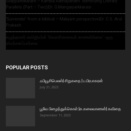
Silappathikaram – Kamba Ramayanam: Identifying Literary
Parallels (Part – Two)|Dr. G.Mangaiyarkkarasi
‘Surrender’ from a biblical – Maliyam perspective|Dr. C.S. Arul
Prakash
எழுத்தாளர் கவிஜியின் ‘கௌசிகாவைக் காணவில்லை’ -ஒரு
விமர்சனப்பார்வை
POPULAR POSTS
ஃபியூசிபெலஸ்| சிறுகதை | ப.பிரபாகரன்
July 31, 2023
பூவே பிழைத்துக்கொள் |க.கலைவாணன்| கவிதை
September 11, 2023