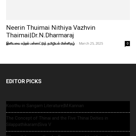
Neerin Thuimai Nithiya Vazhvin
Thaimai|Dr.N.Dharmaraj
இனியவை கற்றல் பன்னாட்டுத் தமிழியல் மின்னிதழ்
-
March 25, 2025
0
EDITOR PICKS
Koothu in Sangam Literature|M.Kannan
The Concept of Thinai and the Five Thinai Deities in
Silappathikaram|Siva V