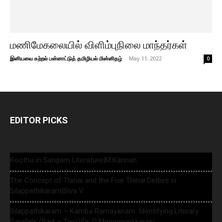
மணிமேகலையில் விளிம்புநிலை மாந்தர்கள்
இனியவை கற்றல் பன்னாட்டுத் தமிழியல் மின்னிதழ்
-
May 11, 2022
0
EDITOR PICKS
Koothu in Sangam Literature|M.Kannan
The Concept of Thinai and the Five Thinai Deities in
Silappathikaram|Siva V
Silappathikaram – Kamba Ramayanam: Identifying Literary
Parallels (Part – Two)|Dr. G.Mangaiyarkkarasi