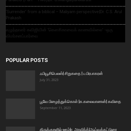
‘Surrender’ from a biblical – Maliyam perspective|Dr. C.S. Arul
Prakash
எழுத்தாளர் கவிஜியின் ‘கௌசிகாவைக் காணவில்லை’ -ஒரு
விமர்சனப்பார்வை
POPULAR POSTS
ஃபியூசிபெலஸ்| சிறுகதை | ப.பிரபாகரன்
July 31, 2023
பூவே பிழைத்துக்கொள் |க.கலைவாணன்| கவிதை
September 11, 2023
திருக்குறளில் ஊழ்|ர. அரவிந்த்|ஆய்வுக்கட்டுரை