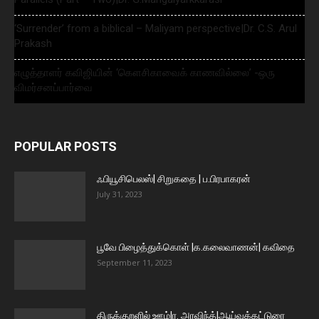
‘Surrender’ from a biblical – Maliyam perspective|Dr. C.S. Arul
Prakash
எழுத்தாளர் கவிஜியின் ‘கௌசிகாவைக் காணவில்லை’ -ஒரு
விமர்சனப்பார்வை
POPULAR POSTS
ஃபியூசிபெலஸ்| சிறுகதை | ப.பிரபாகரன்
July 31, 2023
பூவே பிழைத்துக்கொள் |க.கலைவாணன்| கவிதை
September 11, 2023
திருக்குறளில் ஊழ்|ர. அரவிந்த்|ஆய்வுக்கட்டுரை