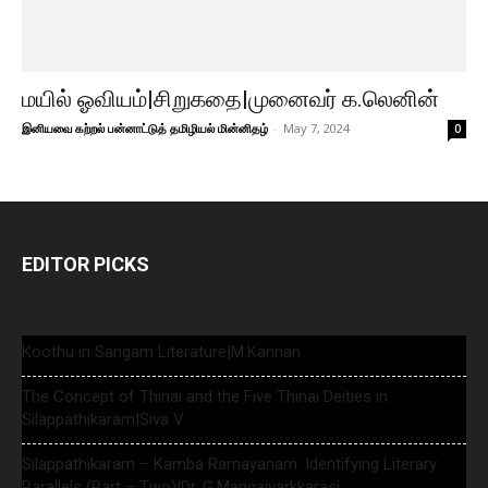
மயில் ஓவியம்|சிறுகதை|முனைவர் க.லெனின்
இனியவை கற்றல் பன்னாட்டுத் தமிழியல் மின்னிதழ்
-
May 7, 2024
0
EDITOR PICKS
Koothu in Sangam Literature|M.Kannan
The Concept of Thinai and the Five Thinai Deities in
Silappathikaram|Siva V
Silappathikaram – Kamba Ramayanam: Identifying Literary
Parallels (Part – Two)|Dr. G.Mangaiyarkkarasi