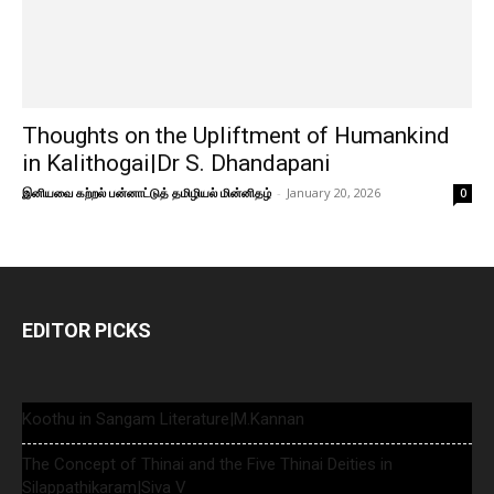
Thoughts on the Upliftment of Humankind
in Kalithogai|Dr S. Dhandapani
இனியவை கற்றல் பன்னாட்டுத் தமிழியல் மின்னிதழ்
-
January 20, 2026
0
EDITOR PICKS
Koothu in Sangam Literature|M.Kannan
The Concept of Thinai and the Five Thinai Deities in
Silappathikaram|Siva V