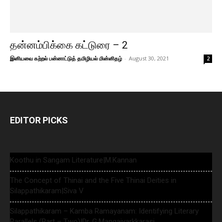
தன்னம்பிக்கை கட்டுரை – 2
இனியவை கற்றல் பன்னாட்டுத் தமிழியல் மின்னிதழ்
-
August 30, 2021
2
EDITOR PICKS
Koothu in Sangam Literature|M.Kannan
The Concept of Thinai and the Five Thinai Deities in
Silappathikaram|Siva V
Silappathikaram – Kamba Ramayanam: Identifying Literary
Parallels (Part – Two)|Dr. G.Mangaiyarkkarasi