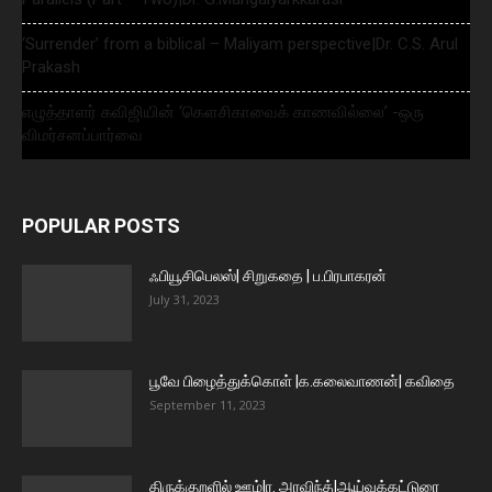
‘Surrender’ from a biblical – Maliyam perspective|Dr. C.S. Arul
Prakash
எழுத்தாளர் கவிஜியின் ‘கௌசிகாவைக் காணவில்லை’ -ஒரு
விமர்சனப்பார்வை
POPULAR POSTS
ஃபியூசிபெலஸ்| சிறுகதை | ப.பிரபாகரன்
July 31, 2023
பூவே பிழைத்துக்கொள் |க.கலைவாணன்| கவிதை
September 11, 2023
திருக்குறளில் ஊழ்|ர. அரவிந்த்|ஆய்வுக்கட்டுரை