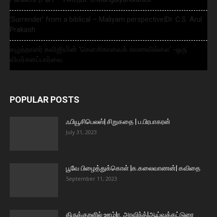
‘Surrender’ from a biblical – Maliyam perspective|Dr. C.S. Arul
Prakash
எழுத்தாளர் கவிஜியின் ‘கௌசிகாவைக் காணவில்லை’ -ஒரு
விமர்சனப்பார்வை
POPULAR POSTS
ஃபியூசிபெலஸ்| சிறுகதை | ப.பிரபாகரன்
July 31, 2023
பூவே பிழைத்துக்கொள் |க.கலைவாணன்| கவிதை
September 11, 2023
திருக்குறளில் ஊழ்|ர. அரவிந்த்|ஆய்வுக்கட்டுரை