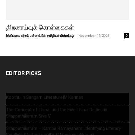
திறனாய்வுக் கொள்கைகள்
இனியவை கற்றல் பன்னாட்டுத் தமிழியல் மின்னிதழ்
-
November 17, 2021
0
EDITOR PICKS
Koothu in Sangam Literature|M.Kannan
The Concept of Thinai and the Five Thinai Deities in
Silappathikaram|Siva V
Silappathikaram – Kamba Ramayanam: Identifying Literary
Parallels (Part – Two)|Dr. G.Mangaiyarkkarasi