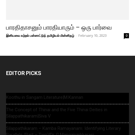
பாரதிதாசனும் பாரதியாரும் – ஒரு பார்வை
இனியவை கற்றல் பன்னாட்டுத் தமிழியல் மின்னிதழ்
-
February 10, 2023
0
EDITOR PICKS
Koothu in Sangam Literature|M.Kannan
The Concept of Thinai and the Five Thinai Deities in
Silappathikaram|Siva V
Silappathikaram – Kamba Ramayanam: Identifying Literary
Parallels (Part – Two)|Dr. G.Mangaiyarkkarasi