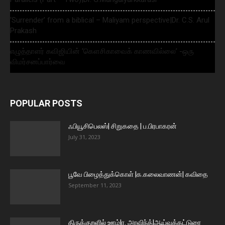
‘Surrender’ from a biblical – Maliyam perspective|Dr. C.S. Arul
Prakash
எழுத்தாளர் கவிஜியின் ‘கௌசிகாவைக் காணவில்லை’ -ஒரு
விமர்சனப்பார்வை
POPULAR POSTS
ஃபியூசிபெலஸ்| சிறுகதை | ப.பிரபாகரன்
July 31, 2023
பூவே பிழைத்துக்கொள் |க.கலைவாணன்| கவிதை
September 11, 2023
திருக்குறளில் ஊழ்|ர. அரவிந்த்|ஆய்வுக்கட்டுரை