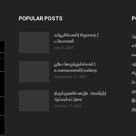
POPULAR POSTS
P
ஃபியூசிபெலஸ்| சிறுகதை |
ஆய
ப.பிரபாகரன்
சங
July 31, 2023
க
es
பு
பூவே பிழைத்துக்கொள் |
க.கலைவாணன்| கவிதை
ச
September 11, 2023
ப
கு
திருக்குறளில் ஊழ்|ர. அரவிந்த்|
ஆய்வுக்கட்டுரை
இக
October 11, 2023
தி