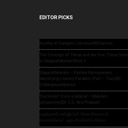
EDITOR PICKS
Koothu in Sangam Literature|M.Kannan
The Concept of Thinai and the Five Thinai Deiti
in Silappathikaram|Siva V
Silappathikaram – Kamba Ramayanam:
Identifying Literary Parallels (Part – Two)|Dr.
G.Mangaiyarkkarasi
‘Surrender’ from a biblical – Maliyam
perspective|Dr. C.S. Arul Prakash
எழுத்தாளர் கவிஜியின் ‘கௌசிகாவைக்
காணவில்லை’ -ஒரு விமர்சனப்பார்வை