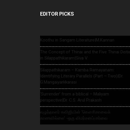
EDITOR PICKS
Koothu in Sangam Literature|M.Kannan
The Concept of Thinai and the Five Thinai Deiti
in Silappathikaram|Siva V
Silappathikaram – Kamba Ramayanam:
Identifying Literary Parallels (Part – Two)|Dr.
G.Mangaiyarkkarasi
‘Surrender’ from a biblical – Maliyam
perspective|Dr. C.S. Arul Prakash
எழுத்தாளர் கவிஜியின் ‘கௌசிகாவைக்
காணவில்லை’ -ஒரு விமர்சனப்பார்வை