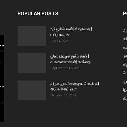
POPULAR POSTS
P
ஃபியூசிபெலஸ்| சிறுகதை |
ஆய
ப.பிரபாகரன்
சங
July 31, 2023
க
es
பு
பூவே பிழைத்துக்கொள் |
க.கலைவாணன்| கவிதை
ச
September 11, 2023
ப
கு
திருக்குறளில் ஊழ்|ர. அரவிந்த்|
ஆய்வுக்கட்டுரை
இக
October 11, 2023
தி