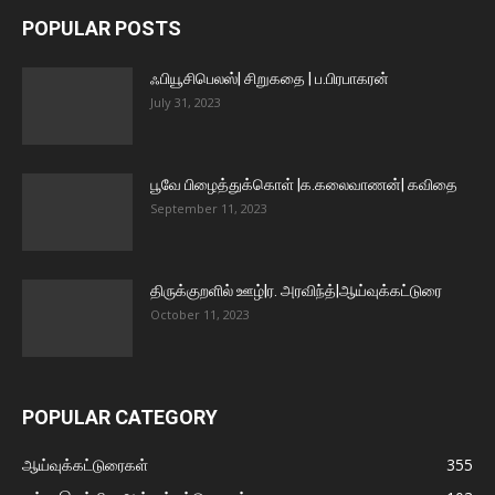
POPULAR POSTS
ஃபியூசிபெலஸ்| சிறுகதை | ப.பிரபாகரன்
July 31, 2023
பூவே பிழைத்துக்கொள் |க.கலைவாணன்| கவிதை
September 11, 2023
திருக்குறளில் ஊழ்|ர. அரவிந்த்|ஆய்வுக்கட்டுரை
October 11, 2023
POPULAR CATEGORY
ஆய்வுக்கட்டுரைகள்
355