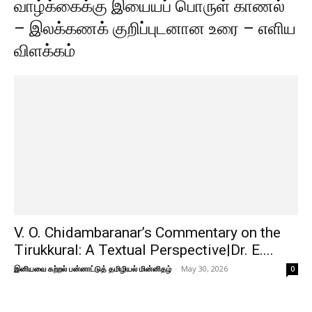
வாழ்க்கைக்கு இயையப் பொருள் காணல்
– இலக்கணக் குறிப்புடனான உரை – எளிய
விளக்கம்
V. O. Chidambaranar’s Commentary on the
Tirukkural: A Textual Perspective|Dr. E....
இனியவை கற்றல் பன்னாட்டுத் தமிழியல் மின்னிதழ்
-
May 30, 2026
0