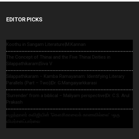
EDITOR PICKS
Koothu in Sangam Literature|M.Kannan
The Concept of Thinai and the Five Thinai Deities in
Silappathikaram|Siva V
Silappathikaram – Kamba Ramayanam: Identifying Literary
Parallels (Part – Two)|Dr. G.Mangaiyarkkarasi
‘Surrender’ from a biblical – Maliyam perspective|Dr. C.S. Arul
Prakash
எழுத்தாளர் கவிஜியின் ‘கௌசிகாவைக் காணவில்லை’ -ஒரு
விமர்சனப்பார்வை