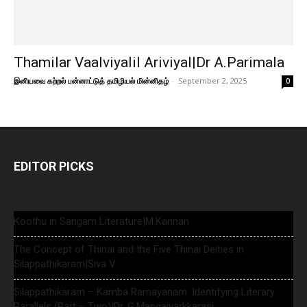
Thamilar Vaalviyalil Ariviyal|Dr A.Parimala
இனியவை கற்றல் பன்னாட்டுத் தமிழியல் மின்னிதழ்
-
September 2, 2025
0
EDITOR PICKS
Koothu in Sangam Literature|M.Kannan
The Concept of Thinai and the Five Thinai Deities in
Silappathikaram|Siva V
Silappathikaram – Kamba Ramayanam: Identifying Literary
Parallels (Part – Two)|Dr. G.Mangaiyarkkarasi