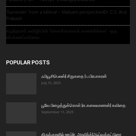
‘Surrender’ from a biblical – Maliyam perspective|Dr. C.S. Arul
Prakash
எழுத்தாளர் கவிஜியின் ‘கௌசிகாவைக் காணவில்லை’ -ஒரு
விமர்சனப்பார்வை
POPULAR POSTS
ஃபியூசிபெலஸ்| சிறுகதை | ப.பிரபாகரன்
July 31, 2023
பூவே பிழைத்துக்கொள் |க.கலைவாணன்| கவிதை
September 11, 2023
திருக்குறளில் ஊழ்|ர. அரவிந்த்|ஆய்வுக்கட்டுரை