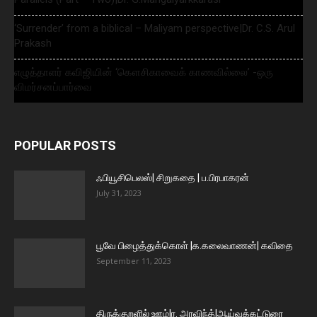
‘Surrender’ from a biblical – Maliyam perspective|Dr. C.S. Arul
Prakash
எழுத்தாளர் கவிஜியின் ‘கௌசிகாவைக் காணவில்லை’ -ஒரு
விமர்சனப்பார்வை
POPULAR POSTS
ஃபியூசிபெலஸ்| சிறுகதை | ப.பிரபாகரன்
July 31, 2023
பூவே பிழைத்துக்கொள் |க.கலைவாணன்| கவிதை
September 11, 2023
திருக்குறளில் ஊழ்|ர. அரவிந்த்|ஆய்வுக்கட்டுரை