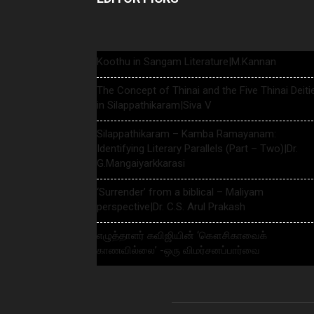
Koothu in Sangam Literature|M.Kannan
The Concept of Thinai and the Five Thinai Deiti
in Silappathikaram|Siva V
Silappathikaram – Kamba Ramayanam:
Identifying Literary Parallels (Part – Two)|Dr.
G.Mangaiyarkkarasi
‘Surrender’ from a biblical – Maliyam
perspective|Dr. C.S. Arul Prakash
எழுத்தாளர் கவிஜியின் ‘கௌசிகாவைக்
காணவில்லை’ -ஒரு விமர்சனப்பார்வை