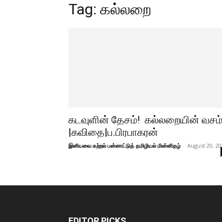
Tag: கல்லறை
கடவுளின் தேசம்! கல்லறையின் வசம்
|கவிதை|ப.பிரபாகரன்
இனியவை கற்றல் பன்னாட்டுத் தமிழியல் மின்னிதழ்
-
August 20, 2
EDITOR PICKS