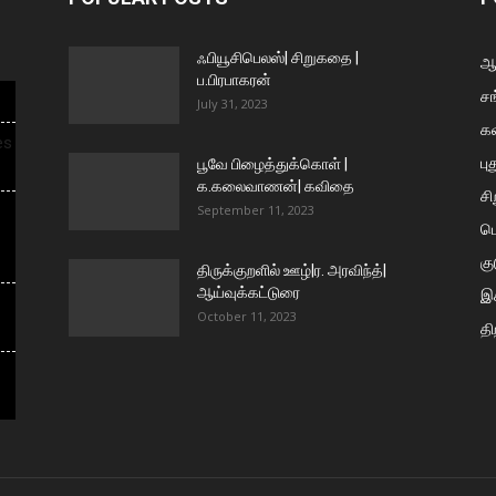
ஃபியூசிபெலஸ்| சிறுகதை |
ஆய
ப.பிரபாகரன்
சங
July 31, 2023
க
es
பு
பூவே பிழைத்துக்கொள் |
க.கலைவாணன்| கவிதை
ச
September 11, 2023
ப
கு
திருக்குறளில் ஊழ்|ர. அரவிந்த்|
ஆய்வுக்கட்டுரை
இக
October 11, 2023
தி