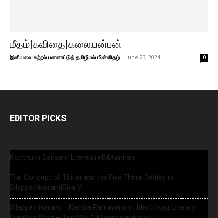
மீதம்|கவிதை|கலையன்பன்
இனியவை கற்றல் பன்னாட்டுத் தமிழியல் மின்னிதழ்
-
June 23, 2024
0
EDITOR PICKS
Koothu in Sangam Literature|M.Kannan
The Concept of Thinai and the Five Thinai Deities in
Silappathikaram|Siva V
Silappathikaram – Kamba Ramayanam: Identifying Literary
Parallels (Part – Two)|Dr. G.Mangaiyarkkarasi