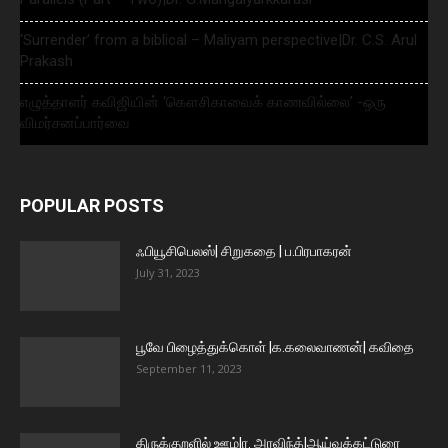
‘Surrender’ from a biblical – Maliyam perspective|Dr. C.S. Arul
Prakash
எழுத்தாளர் கவிஜியின் ‘கௌசிகாவைக் காணவில்லை’ -ஒரு
விமர்சனப்பார்வை
POPULAR POSTS
ஃபியூசிபெலஸ்| சிறுகதை | ப.பிரபாகரன்
July 31, 2023
பூவே பிழைத்துக்கொள் |க.கலைவாணன்| கவிதை
September 11, 2023
திருக்குறளில் ஊழ்|ர. அரவிந்த்|ஆய்வுக்கட்டுரை