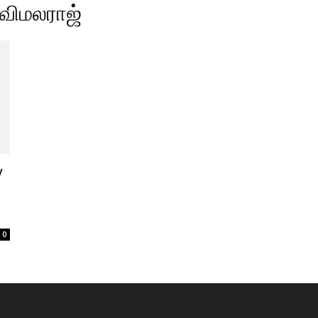
விமலராஜ்
y
0