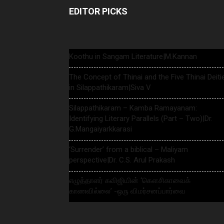
EDITOR PICKS
Koothu in Sangam Literature|M.Kannan
The Concept of Thinai and the Five Thinai Deiti
in Silappathikaram|Siva V
Silappathikaram – Kamba Ramayanam:
Identifying Literary Parallels (Part – Two)|Dr.
G.Mangaiyarkkarasi
‘Surrender’ from a biblical – Maliyam
perspective|Dr. C.S. Arul Prakash
எழுத்தாளர் கவிஜியின் ‘கௌசிகாவைக்
காணவில்லை’ -ஒரு விமர்சனப்பார்வை