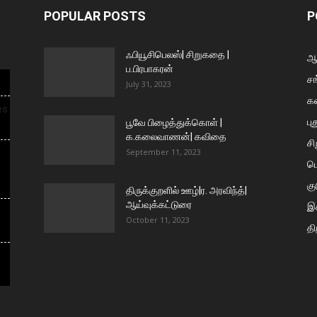
POPULAR POSTS
P
ஃபியூசிபெலஸ்| சிறுகதை |
ஆய
ப.பிரபாகரன்
சங
July 31, 2023
க
es
பு
பூவே பிழைத்துக்கொள் |
க.கலைவாணன்| கவிதை
ச
September 11, 2023
ப
கு
திருக்குறளில் ஊழ்|ர. அரவிந்த்|
ஆய்வுக்கட்டுரை
இக
October 11, 2023
தி