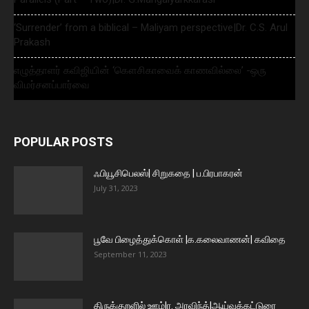
‘Surrender’ from a biblical – Maliyam perspective|Dr. C.S. Arul
Prakash
எழுத்தாளர் கவிஜியின் ‘கௌசிகாவைக் காணவில்லை’ -ஒரு
விமர்சனப்பார்வை
POPULAR POSTS
ஃபியூசிபெலஸ்| சிறுகதை | ப.பிரபாகரன்
July 31, 2023
பூவே பிழைத்துக்கொள் |க.கலைவாணன்| கவிதை
September 11, 2023
திருக்குறளில் ஊழ்|ர. அரவிந்த்|ஆய்வுக்கட்டுரை