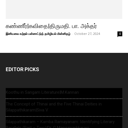
கண்ணீர்|கவிதை|திருமதி. பா. அக்தர்
இனியவை கற்றல் பன்னாட்டுத் தமிழியல் மின்னிதழ்
-
October 27, 2024
0
EDITOR PICKS
Koothu in Sangam Literature|M.Kannan
The Concept of Thinai and the Five Thinai Deities in
Silappathikaram|Siva V
Silappathikaram – Kamba Ramayanam: Identifying Literary
Parallels (Part – Two)|Dr. G.Mangaiyarkkarasi