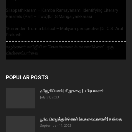
Silappathikaram – Kamba Ramayanam: Identifying Literary
Parallels (Part – Two)|Dr. G.Mangaiyarkkarasi
‘Surrender’ from a biblical – Maliyam perspective|Dr. C.S. Arul
Prakash
எழுத்தாளர் கவிஜியின் ‘கௌசிகாவைக் காணவில்லை’ -ஒரு
விமர்சனப்பார்வை
POPULAR POSTS
ஃபியூசிபெலஸ்| சிறுகதை | ப.பிரபாகரன்
July 31, 2023
பூவே பிழைத்துக்கொள் |க.கலைவாணன்| கவிதை
September 11, 2023