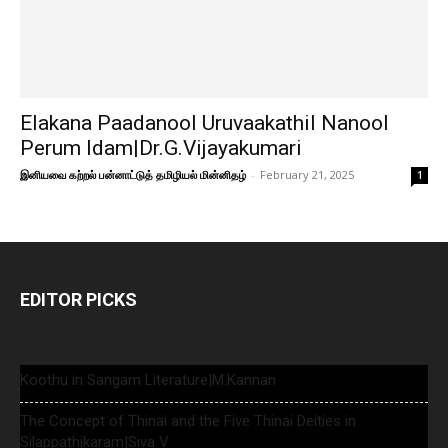
Elakana Paadanool Uruvaakathil Nanool
Perum Idam|Dr.G.Vijayakumari
இனியவை கற்றல் பன்னாட்டுத் தமிழியல் மின்னிதழ்
-
February 21, 2025
1
EDITOR PICKS
Koothu in Sangam Literature|M.Kannan
The Concept of Thinai and the Five Thinai Deities in
Silappathikaram|Siva V