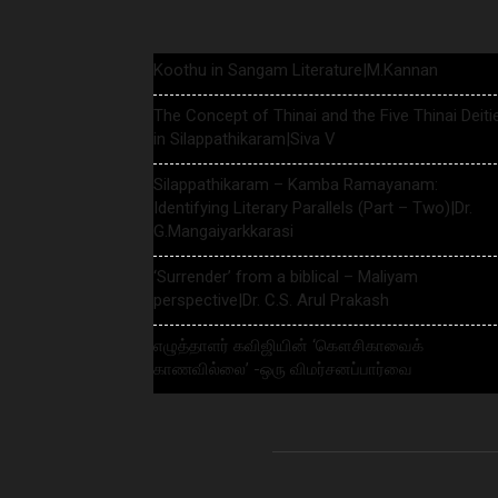
Koothu in Sangam Literature|M.Kannan
The Concept of Thinai and the Five Thinai Deiti
in Silappathikaram|Siva V
Silappathikaram – Kamba Ramayanam:
Identifying Literary Parallels (Part – Two)|Dr.
G.Mangaiyarkkarasi
‘Surrender’ from a biblical – Maliyam
perspective|Dr. C.S. Arul Prakash
எழுத்தாளர் கவிஜியின் ‘கௌசிகாவைக்
காணவில்லை’ -ஒரு விமர்சனப்பார்வை