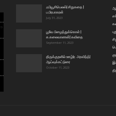
ஃபியூசிபெலஸ்| சிறுகதை |
ஆய
ப.பிரபாகரன்
சங
July 31, 2023
க
es
பு
பூவே பிழைத்துக்கொள் |
க.கலைவாணன்| கவிதை
ச
September 11, 2023
ப
கு
திருக்குறளில் ஊழ்|ர. அரவிந்த்|
ஆய்வுக்கட்டுரை
இக
October 11, 2023
தி