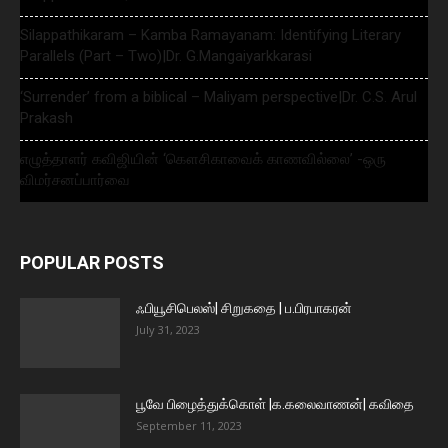
Silappathikaram – Kamba Ramayanam: Identifying Literary
Parallels (Part – Two)|Dr. G.Mangaiyarkkarasi
‘Surrender’ from a biblical – Maliyam perspective|Dr. C.S. Arul
Prakash
எழுத்தாளர் கவிஜியின் ‘கௌசிகாவைக் காணவில்லை’ -ஒரு
விமர்சனப்பார்வை
POPULAR POSTS
ஃபியூசிபெலஸ்| சிறுகதை | ப.பிரபாகரன்
July 31, 2023
பூவே பிழைத்துக்கொள் |க.கலைவாணன்| கவிதை
September 11, 2023