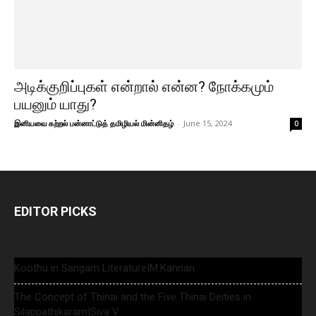
அடிக்குறிப்புகள் என்றால் என்ன? நோக்கமும்
பயனும் யாது?
இனியவை கற்றல் பன்னாட்டுத் தமிழியல் மின்னிதழ்
-
June 15, 2024
0
EDITOR PICKS
Koothu in Sangam Literature|M.Kannan
The Concept of Thinai and the Five Thinai Deities in
Silappathikaram|Siva V