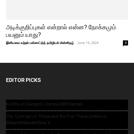
அடிக்குறிப்புகள் என்றால் என்ன? நோக்கமும்
பயனும் யாது?
இனியவை கற்றல் பன்னாட்டுத் தமிழியல் மின்னிதழ்
-
June 15, 2024
0
EDITOR PICKS
Koothu in Sangam Literature|M.Kannan
The Concept of Thinai and the Five Thinai Deities in
Silappathikaram|Siva V