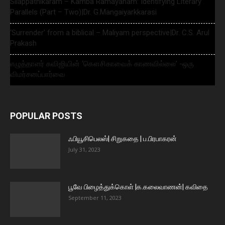
Silappathikaram – Kamba Ramayanam: Identifying Literary
Parallels (Part – Two)|Dr. G.Mangaiyarkkarasi
‘Surrender’ from a biblical – Maliyam perspective|Dr. C.S. Arul
Prakash
எழுத்தாளர் கவிஜியின் ‘கௌசிகாவைக் காணவில்லை’ -ஒரு
விமர்சனப்பார்வை
POPULAR POSTS
ஃபியூசிபெலஸ்| சிறுகதை | ப.பிரபாகரன்
July 31, 2023
பூவே பிழைத்துக்கொள் |க.கலைவாணன்| கவிதை
September 11, 2023