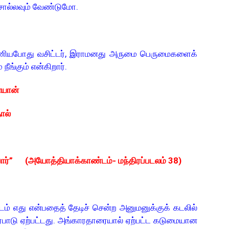
சொல்லவும் வேண்டுமோ.
ியபோது வசிட்டர், இராமனது அருமை பெருமைகளைக்
நீங்கும் என்கிறார்.
ையான்
ால்
்பார்” (அயோத்தியாக்காண்டம்- மந்திரப்படலம் 38)
ம் எது என்பதைத் தேடிச் சென்ற அனுமனுக்குக் கடலில்
பாடு ஏற்பட்டது. அங்காரதாரையால் ஏற்பட்ட கடுமையான