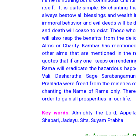
name is nothing but a continuous chantin
itself. It is quite simple. By chanting 
always bestow all blessings and wealth i
immoral behavior and evil deeds will be 
and death will cease to exist. Those who
will also reap the benefits from the deli
Alms or Charity. Kambar has mentioned 
other alms that are mentioned in the rel
quotes that if any one keeps on renderin
Rama will eradicate the hazardous happ
Vali, Dasharatha, Sage Sarabangamuni
Prahlada were freed from the miseries of
chanting the Name of Rama only. Theref
order to gain all prosperities in our life.
Key words:
Almighty the Lord, Appel
Shabari, Jadayu, Sita, Suyam Prabha