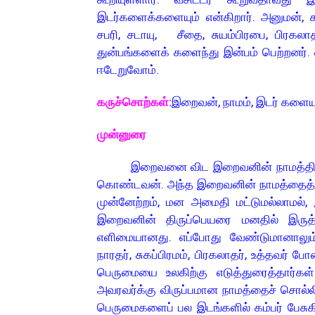
இடர்களைக்களையும் என்கிறார். அனுமன், ச
சபரி, சடாயு, சீதை, சுயம்பிரபை, பிரகல
துன்பங்களைக் களைந்து இன்பம் பெற்றனர்
ஈடேறுவோம்.
கருச்சொற்கள்:
இறைவன், நாமம், இடர் களையும்
முன்னுரை
இறைவனை விட இறைவனின் நாமத்திற்கு ச
கொண்டவன். அந்த இறைவனின் நாமத்தைத் தொட
முன்னேற்றம், மன அமைதி மட்டுமல்லாமல்
இறைவனின் திருப்பெயரை மனதில் இருத்த
எளிமையானது. எப்போது வேண்டுமானாலும்
நாரதர், சுகப்பிரமம், பிரகலாதர், உத்தவர
பெருமையை உலகிற்கு எடுத்துரைத்தார்கள்
அவரவர்க்கு விருப்பமான நாமத்தைச் சொல்ல
பெருமைகளைப் பல இடங்களில் கம்பர் பேசுகி