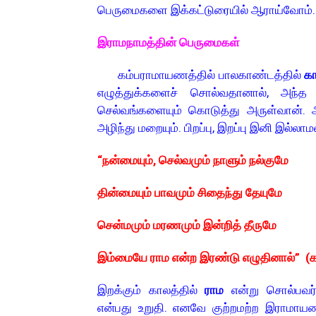
பெருமைகளை இக்கட்டுரையில் ஆராய்வோம்.
இராமநாமத்தின் பெருமைகள்
க
ம்பராமாயணத்தில் பாலகாண்டத்தில்
கா
எழுத்துக்களைச் சொல்வதானால், அந்த
செல்வங்களையும் கொடுத்து அருள்வான். அத
அழிந்து மறையும். பிறப்பு, இறப்பு இனி இல்லாம
“நன்மையும், செல்வமும் நாளும் நல்குமே
தின்மையும் பாவமும் சிதைந்து தேயுமே
சென்மமும் மரணமும் இன்றித் தீருமே
இம்மையே ராம என்ற இரண்டு எழுதினால்” (காப்
இறக்கும் காலத்தில்
ராம
என்று சொல்பவர்
என்பது உறுதி. எனவே குற்றமற்ற இராமாயண