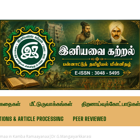
ுகதைகள்
மீட்டுருவாக்கங்கள்
திறனாய்வுக்கோட்பாடுகள்
TIONS & ARTICLE PROCESSING
PEER REVIEWED
amaa in Kamba Ramaayanaa|Dr.G.Mangaiyarkkarasi