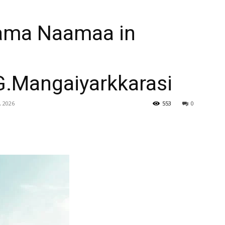
aama Naamaa in
.Mangaiyarkkarasi
, 2026
553
0