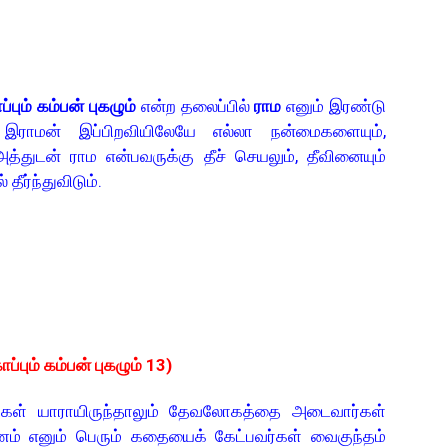
ப்பும் கம்பன் புகழும்
என்ற தலைப்பில்
ராம
எனும் இரண்டு
 இராமன் இப்பிறவியிலேயே எல்லா நன்மைகளையும்,
்துடன் ராம என்பவருக்கு தீச் செயலும், தீவினையும்
ல் தீர்ந்துவிடும்.
பும் கம்பன் புகழும் 13)
கள் யாராயிருந்தாலும் தேவலோகத்தை அடைவார்கள்
ம் எனும் பெரும் கதையைக் கேட்பவர்கள் வைகுந்தம்