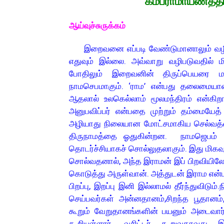
“கம்பராமாயணத்தி
ஆய்வுச்சுருக்கம்
இறைவனை எப்படி வேண்டுமானாலும் வழிபடல
எதுவும் இல்லை. அவ்வாறு வழிபடுவதில் 
போதிலும் இறைவனின் திருப்பெயரை மன
நாமசெபமாகும். ‘ராம’ என்பது தலைமையான 
ஆதலால் உலகெல்லாம் மூலமந்திரம் என்கிறார
அனுபவிப்பர் என்பதை முற்றும் தம்மையேத் த
அழியாது நிலையான மோட்சமாகிய செல்வத்தை
திருநாமத்தை ஓதுகின்றன. நாமஜெபம் 
தொடர்ச்சியாகச் சொல்லுதலாகும். இது மிகவ
சொல்வதனால், அந்த இராமன் இப் பிறவியிலே
கொடுத்து அருள்வான். அத்துடன் இராம என்பவர
பிறப்பு, இறப்பு இனி இல்லாமல் தீர்ந்துவி
செய்பவர்கள் அன்னதானம்,சிறந்த பூதான
கூறும் வேறுதானங்களின் பயனும் அடைவார்
கூறியுள்ளார். வசிட்டர் கூறுவதாவது