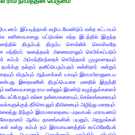
ல் ராம நாமத்தின் பெருமை”
ாம். இப்படித்தான் வழிபடவேண்டும் என்ற கட்டாயம்
மிக எளிமையானது மட்டுமல்ல எந்த இடத்தில் இருந்த
த்தில் திரும்பத் திரும்ப சொல்லிக் கொள்வதே
மந்திரம். உலகத்தவர் அனைவராலும் செபிக்கப்படும்
் கம்பர். அம்மந்திரத்தைச் செபித்தவர் முழுவதையும்
மர்க்கு நல்கும் தனிப்பெரும்பதம் என்கிறார். என்றும்
யும் விரும்பும் ஆத்மாக்கள் யாவும் இராமபிரானுடைய
என்பது இறைவனின் திருப்பெயரை மனதில் இருத்தி
ும் எளிமையானது.ராம என்னும் இரண்டு எழுத்துக்களைச்
யே எப்போதும் எல்லா நன்மைகளையும், செல்வங்களையும்
்களுக்குத் தீச்செயலும் தீவினையும் அழிந்து மறையும்.
டும்.நிலைத்து நிற்கும் இராமகாதையை மறவாமல் பாராயணம்
ம்,கோதானம் ஆகிய தானங்களின் பயனும், அறநூல்கள்
கள் என்று கம்பர் தம் இராமாயணத்தில் காப்பிலேயேக்
 இராமன் பெயரைச் சொன்னால் வாழ்வில் ஏற்படும்