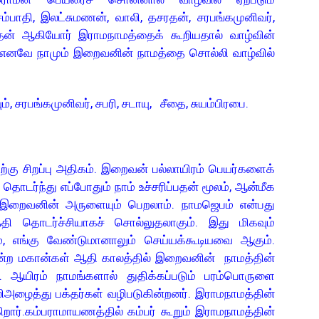
ம்பாதி, இலட்சுமணன், வாலி, தசரதன், சரபங்கமுனிவர்,
ாதன் ஆகியோர் இராமநாமத்தைக் கூறியதால் வாழ்வின்
. எனவே நாமும் இறைவனின் நாமத்தை சொல்லி வாழ்வில்
, சரபங்கமுனிவர், சபரி, சடாயு, சீதை, சுயம்பிரபை.
ிறப்பு அதிகம். இறைவன் பல்லாயிரம் பெயர்களைக்
ர்ந்து எப்போதும் நாம் உச்சரிப்பதன் மூலம், ஆன்மீக
, இறைவனின் அருளையும் பெறலாம். நாமஜெபம் என்பது
ி தொடர்ச்சியாகச் சொல்லுதலாகும். இது மிகவும்
, எங்கு வேண்டுமானாலும் செய்யக்கூடியவை ஆகும்.
் போன்ற மகான்கள் ஆதி காலத்தில் இறைவனின் நாமத்தின்
. ஆயிரம் நாமங்களால் துதிக்கப்படும் பரம்பொருளை
ிஅழைத்து பக்தர்கள் வழிபடுகின்றனர். இராமநாமத்தின்
றார்.கம்பராமாயணத்தில் கம்பர் கூறும் இராமநாமத்தின்