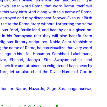
g of Lord’s Divine name with our mind prevailing in
the two letter word Rama, that word Rama itself will
n this very birth. And along with this name of Rama,
destroyed and may disappear forever. Even our Birth
 recite the Rama story without forgetting the same
cious food, fertile land, and healthy cattle given on
in his Ramayana that they will also benefit from
igious literary scriptures. Noble Saint Vashishtar
g the name of Rama, he can visualize that very word
enings in his life. Hanuman, Sambhati, Lakshmana,
var, Shabari, Jadayu, Sita, Swayamprabha, and
 their life and attained an enlightened happiness by
ore, let us also chant the Divine Name of God in
lation or Name, Hazards, Sage Sarabangamunivar,