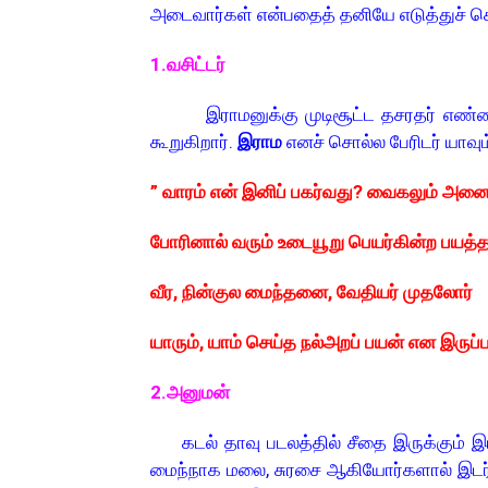
அடைவார்கள் என்பதைத் தனியே எடுத்துச் 
1.வசிட்டர்
இராமனுக்கு முடிசூட்ட தசரதர் எண்ண
கூறுகிறார்.
இராம
எனச் சொல்ல பேரிடர் யாவும் 
” வாரம் என் இனிப் பகர்வது? வைகலும் அன
போரினால் வரும் உடையூறு பெயர்கின்ற பயத்த
வீர, நின்குல மைந்தனை, வேதியர் முதலோர்
யாரும், யாம் செய்த நல்அறப் பயன் என இருப
2.அனுமன்
கடல் தாவு படலத்தில் சீதை இருக்கும் இட
மைந்நாக மலை, சுரசை ஆகியோர்களால் இடர்