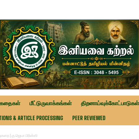
ுகதைகள்
மீட்டுருவாக்கங்கள்
திறனாய்வுக்கோட்பாடுகள்
TIONS & ARTICLE PROCESSING
PEER REVIEWED
ிறுகதை|கு.ஜெயா பிரின்ஸி