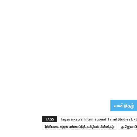
சான்றிதழ்
TAGS
Iniyavaikatral International Tamil Studies E - 
இனியவை கற்றல் பன்னாட்டுத் தமிழியல் மின்னிதழ்
கு.ஜெயா பி