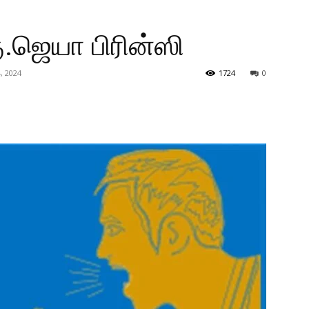
ு.ஜெயா பிரின்ஸி
, 2024
1724
0