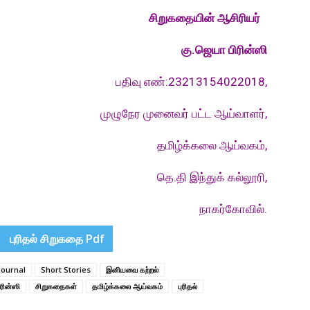
சிறுகதையின் ஆசிரியர்
கு.ஜெயா பிரின்ஸி
பதிவு எண்:23213154022018,
முழுநேர முனைவர் பட்ட ஆய்வாளர்,
தமிழ்க்கலை ஆய்வகம்,
தெ.தி இந்துக் கல்லூரி,
நாகர்கோவில்.
புரிதல் சிறுகதை Pdf
Journal
Short Stories
இனியவை கற்றல்
ரின்ஸி
சிறுகதைகள்
தமிழ்க்கலை ஆய்வகம்
புரிதல்