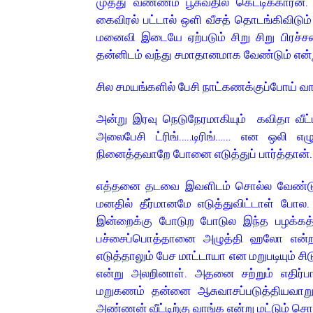
முத்து வண்ணம் பூசுவதில் கெட்டிக்காரன்
கைவிரல் பட்டால் ஒளி வீசத் தொடங்கிவி
மனைவி இடையே ஏற்படும் சிறு சிறு பிரச்
தன்னிடம் வந்து சமாதானமாக வேண்டும் என்று 
சில சமயங்களில் பேசி நாட்கணக்குப்போய் வ
அன்று இரவு நெடுநேரமாகியும் கவிதா வீட்
அலைபேசி ட்ரிங்…..டிரிங்…… என ஒலி எ
நினைத்தவாறே போனை எடுத்துப் பார்
எத்தனை தடவை இவளிடம் சொல்ல வேண்டும்
மனதில் தீர்மானமே எடுத்துவிட்டாள் போல.
இன்றைக்கு போடுற போடுல இந்த பழக்க
பச்சைப்பொத்தானை அழுத்தி ஹலோ என்ற
எடுத்தாலும் பேச மாட்டாயா என மறுபடியும் ச
என்று அலறினாள். அதனை சற்றும் எதிர்ப
மறுகணம் தன்னை ஆசுவாசப்படுத்தியவாற
அண்ணன் வீட்டிற்கு வாங்க என்று மட்டு