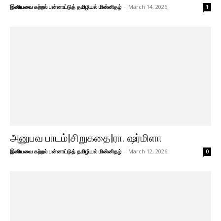
இனியவை கற்றல் பன்னாட்டுத் தமிழியல் மின்னிதழ்
-
March 14, 2026
1
அனுபவ பாடம்|சிறுகதை|ரா. ஷர்மிளா
இனியவை கற்றல் பன்னாட்டுத் தமிழியல் மின்னிதழ்
-
March 12, 2026
0