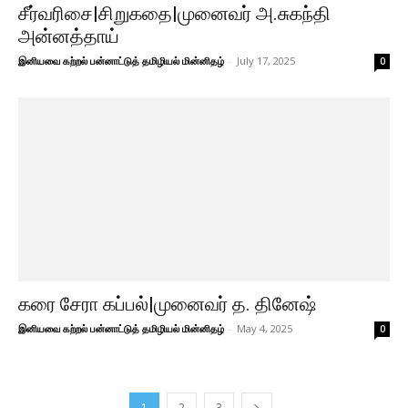
சீர்வரிசை|சிறுகதை|முனைவர் அ.சுகந்தி
அன்னத்தாய்
இனியவை கற்றல் பன்னாட்டுத் தமிழியல் மின்னிதழ்
-
July 17, 2025
0
கரை சேரா கப்பல்|முனைவர் த. தினேஷ்
இனியவை கற்றல் பன்னாட்டுத் தமிழியல் மின்னிதழ்
-
May 4, 2025
0
1
2
3