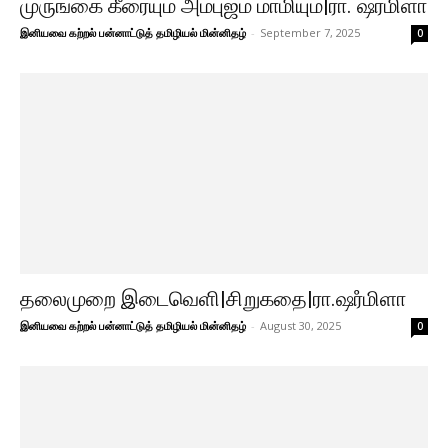
முருங்கை கீரையும் அம்புஜம் மாமியும்|ரா. ஷர்மிளா
இனியவை கற்றல் பன்னாட்டுத் தமிழியல் மின்னிதழ்
-
September 7, 2025
0
தலைமுறை இடைவெளி|சிறுகதை|ரா.ஷரஂமிளா
இனியவை கற்றல் பன்னாட்டுத் தமிழியல் மின்னிதழ்
-
August 30, 2025
0