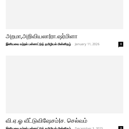
அறமா,அறிவியலா|ரா.ஷர்மிளா
இனியவை கற்றல் பன்னாட்டுத் தமிழியல் மின்னிதழ்
-
January 11, 2026
0
வி.ஏ.ஓ வீட்டுவிஷேசம்|ச. செல்வம்
இனியவை கற்றல் பன்னாட்டுத் தமிழியல் மின்னிதழ்
-
December 3, 2025
0