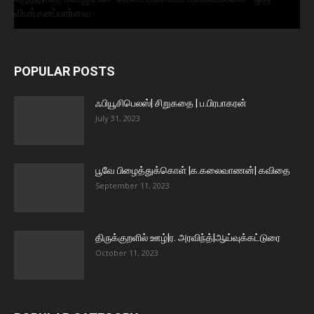
விமர்சனப்பார்வை
POPULAR POSTS
ஃபியூசிபெலஸ்| சிறுகதை | ப.பிரபாகரன்
July 31, 2023
பூவே பிழைத்துக்கொள் |க.கலைவாணன்| கவிதை
September 11, 2023
திருக்குறளில் ஊழ்|ர. அரவிந்த்|ஆய்வுக்கட்டுரை
October 11, 2023