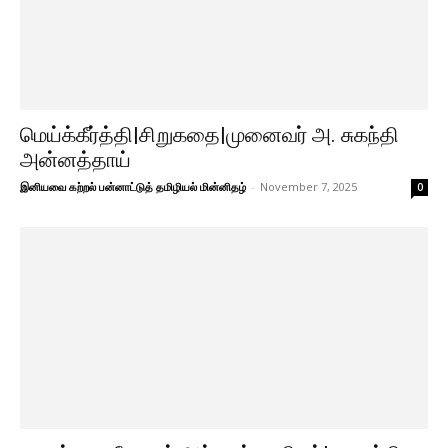
மெய்க்கீர்த்தி|சிறுகதை|முனைவர் அ. சுகந்தி
அன்னத்தாய்
இனியவை கற்றல் பன்னாட்டுத் தமிழியல் மின்னிதழ்
-
November 7, 2025
0