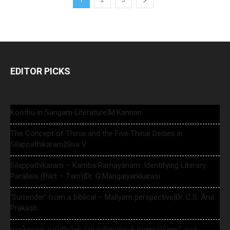
EDITOR PICKS
Koothu in Sangam Literature|M.Kannan
The Concept of Thinai and the Five Thinai Deities in
Silappathikaram|Siva V
Silappathikaram – Kamba Ramayanam: Identifying Literary
Parallels (Part – Two)|Dr. G.Mangaiyarkkarasi
‘Surrender’ from a biblical – Maliyam perspective|Dr. C.S. Arul
Prakash
எழுத்தாளர் கவிஜியின் ‘கௌசிகாவைக் காணவில்லை’ -ஒரு