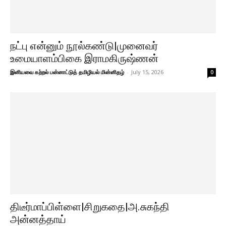
நட்பு என்னும் நூல்கண்டு|முனைவர்
உமையாளம்பிகை இராமகிருஷ்ணன்
இனியவை கற்றல் பன்னாட்டுத் தமிழியல் மின்னிதழ்
-
July 15, 2026
0
திடீர்மாப்பிள்ளை|சிறுகதை|அ.சுகந்தி
அன்னத்தாய்