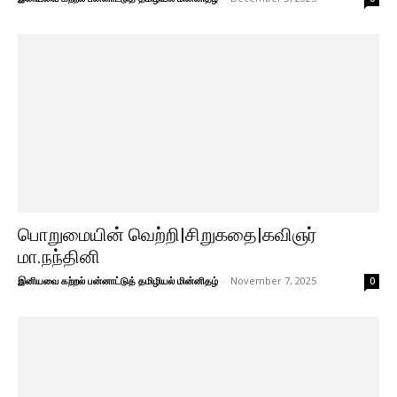
பொறுமையின் வெற்றி|சிறுகதை|கவிஞர்
மா.நந்தினி
இனியவை கற்றல் பன்னாட்டுத் தமிழியல் மின்னிதழ்
-
November 7, 2025
0