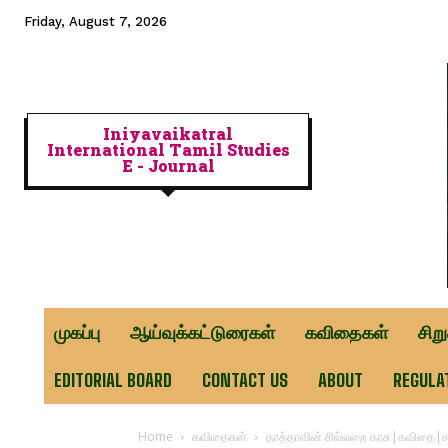
Friday, August 7, 2026
Iniyavaikatral
International Tamil Studies
E - Journal
முகப்பு
ஆய்வுக்கட்டுரைகள்
கவிதைகள்
சிற
EDITORIAL BOARD
CONTACT US
ABOUT
REGULA
Home
கவிதைகள்
தாத்தாவின் சில்லறை காசு|கவிதை|ச. 