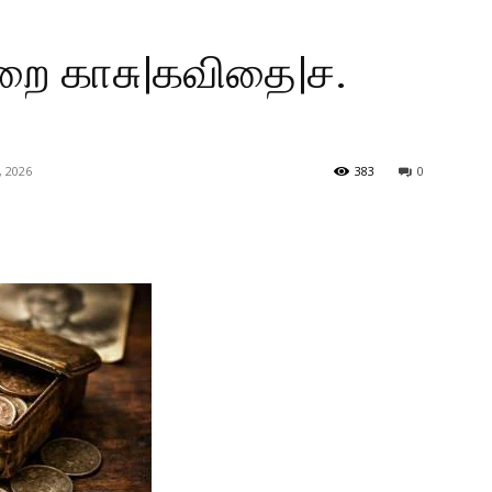
லறை காசு|கவிதை|ச.
, 2026
383
0