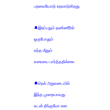
பறவையோடு உறவாடுகிறது.
🔔இறப்பதும் தண்ணீரில்
ஒருபோதும்
எந்த மீனும்
கரையை பார்த்ததில்லை.
🔔நெல் அறுவடையில்
இந்த முறையாவது
கடன் நீங்குமோ என