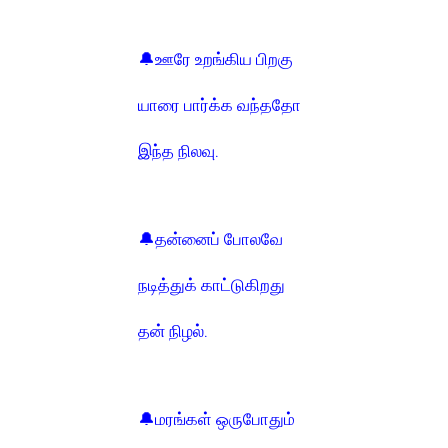
🔔ஊரே உறங்கிய பிறகு
யாரை பார்க்க வந்ததோ
இந்த நிலவு.
🔔தன்னைப் போலவே
நடித்துக் காட்டுகிறது
தன் நிழல்.
🔔மரங்கள் ஒருபோதும்