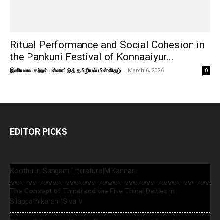
Ritual Performance and Social Cohesion in
the Pankuni Festival of Konnaaiyur...
இனியவை கற்றல் பன்னாட்டுத் தமிழியல் மின்னிதழ்
-
March 6, 2026
0
EDITOR PICKS
Koothu in Sangam Literature|M.Kannan
The Concept of Thinai and the Five Thinai Deities in
Silappathikaram|Siva V