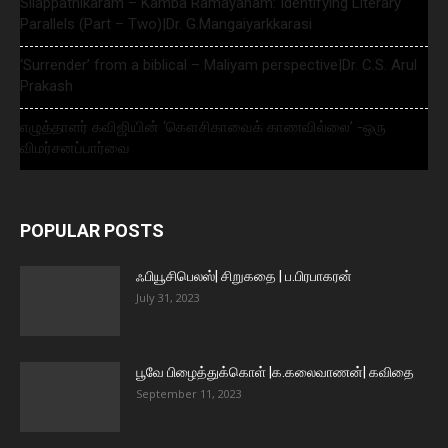
Silappathikaram – Kamba Ramayanam: Identifying Literary
Parallels (Part – Two)|Dr. G.Mangaiyarkkarasi
‘Surrender’ from a biblical – Maliyam perspective|Dr. C.S. Arul
Prakash
எழுத்தாளர் கவிஜியின் ‘கௌசிகாவைக் காணவில்லை’ -ஒரு
விமர்சனப்பார்வை
POPULAR POSTS
ஃபியூசிபெலஸ்| சிறுகதை | ப.பிரபாகரன்
July 31, 2023
பூவே பிழைத்துக்கொள் |க.கலைவாணன்| கவிதை
September 11, 2023