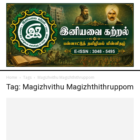
Home
Tags
Magizhvithu Magizhthithruppom
Tag: Magizhvithu Magizhthithruppom