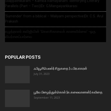
Silappathikaram – Kamba Ramayanam: Identifying Literary
Parallels (Part – Two)|Dr. G.Mangaiyarkkarasi
‘Surrender’ from a biblical – Maliyam perspective|Dr. C.S. Arul
Prakash
எழுத்தாளர் கவிஜியின் ‘கௌசிகாவைக் காணவில்லை’ -ஒரு
விமர்சனப்பார்வை
POPULAR POSTS
ஃபியூசிபெலஸ்| சிறுகதை | ப.பிரபாகரன்
July 31, 2023
பூவே பிழைத்துக்கொள் |க.கலைவாணன்| கவிதை
September 11, 2023