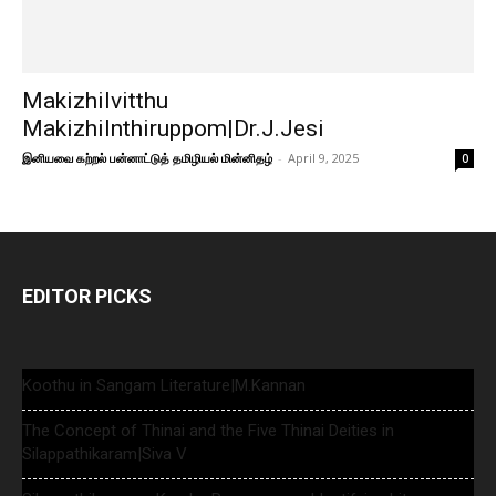
Makizhilvitthu
Makizhilnthiruppom|Dr.J.Jesi
இனியவை கற்றல் பன்னாட்டுத் தமிழியல் மின்னிதழ்
-
April 9, 2025
0
EDITOR PICKS
Koothu in Sangam Literature|M.Kannan
The Concept of Thinai and the Five Thinai Deities in
Silappathikaram|Siva V