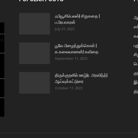
ஃபியூசிபெலஸ்| சிறுகதை |
ஆய
ப.பிரபாகரன்
சங
July 31, 2023
க
es
பு
பூவே பிழைத்துக்கொள் |
க.கலைவாணன்| கவிதை
ச
September 11, 2023
ப
கு
திருக்குறளில் ஊழ்|ர. அரவிந்த்|
ஆய்வுக்கட்டுரை
இக
October 11, 2023
தி