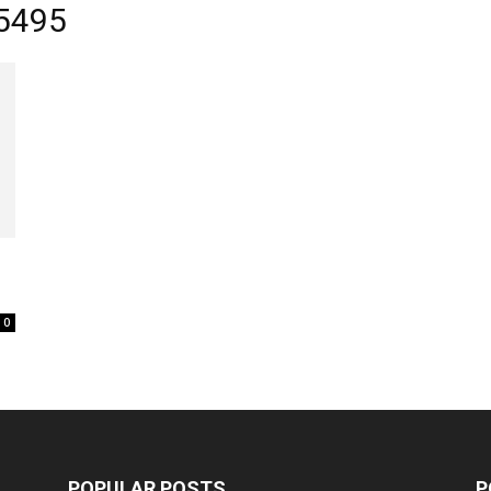
 5495
0
POPULAR POSTS
P