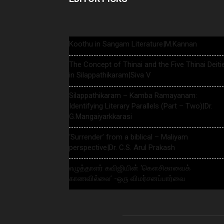
Koothu in Sangam Literature|M.Kannan
The Concept of Thinai and the Five Thinai Deiti
in Silappathikaram|Siva V
Silappathikaram – Kamba Ramayanam:
Identifying Literary Parallels (Part – Two)|Dr.
G.Mangaiyarkkarasi
‘Surrender’ from a biblical – Maliyam
perspective|Dr. C.S. Arul Prakash
எழுத்தாளர் கவிஜியின் ‘கௌசிகாவைக்
காணவில்லை’ -ஒரு விமர்சனப்பார்வை