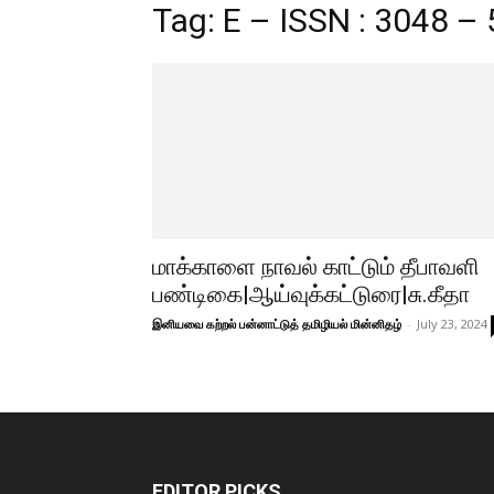
Tag: E – ISSN : 3048 –
மாக்காளை நாவல் காட்டும் தீபாவளி
பண்டிகை|ஆய்வுக்கட்டுரை|சு.கீதா
இனியவை கற்றல் பன்னாட்டுத் தமிழியல் மின்னிதழ்
-
July 23, 2024
EDITOR PICKS