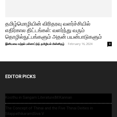
தமிழ்மொழியின் விரிதரவு வளர்ச்சியில்
எதிர்கால திட்டங்கள்: வளர்ந்து வரும்
தொழில்நுட்பங்களும் அதன் பயன்பாடுகளும்
இனியவை கற்றல் பன்னாட்டுத் தமிழியல் மின்னிதழ்
-
February 16, 2024
0
EDITOR PICKS
Koothu in Sangam Literature|M.Kannan
The Concept of Thinai and the Five Thinai Deities in
Silappathikaram|Siva V