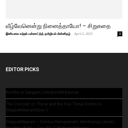
வீழ்வேனென்று நினைத்தாயோ! – சிறுகதை
இனியவை கற்றல் பன்னாட்டுத் தமிழியல் மின்னிதழ்
-
April 2, 2023
0
EDITOR PICKS
Koothu in Sangam Literature|M.Kannan
The Concept of Thinai and the Five Thinai Deities in
Silappathikaram|Siva V
Silappathikaram – Kamba Ramayanam: Identifying Literary
Parallels (Part – Two)|Dr. G.Mangaiyarkkarasi