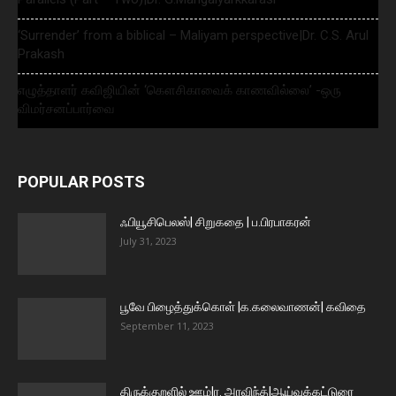
‘Surrender’ from a biblical – Maliyam perspective|Dr. C.S. Arul
Prakash
எழுத்தாளர் கவிஜியின் ‘கௌசிகாவைக் காணவில்லை’ -ஒரு
விமர்சனப்பார்வை
POPULAR POSTS
ஃபியூசிபெலஸ்| சிறுகதை | ப.பிரபாகரன்
July 31, 2023
பூவே பிழைத்துக்கொள் |க.கலைவாணன்| கவிதை
September 11, 2023
திருக்குறளில் ஊழ்|ர. அரவிந்த்|ஆய்வுக்கட்டுரை