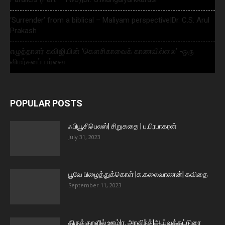
‘Surrender’ from a biblical – Maliyam perspective|Dr. C.S. Arul
Prakash
எழுத்தாளர் கவிஜியின் ‘கௌசிகாவைக் காணவில்லை’ -ஒரு
விமர்சனப்பார்வை
POPULAR POSTS
ஃபியூசிபெலஸ்| சிறுகதை | ப.பிரபாகரன்
July 31, 2023
பூவே பிழைத்துக்கொள் |க.கலைவாணன்| கவிதை
September 11, 2023
திருக்குறளில் ஊழ்|ர. அரவிந்த்|ஆய்வுக்கட்டுரை