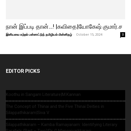
நான் இப்படி தான்…! |கவிதை|யோகேஷ் குமார்.ச
இனியவை கற்றல் பன்னாட்டுத் தமிழியல் மின்னிதழ்
-
October 15, 2024
0
EDITOR PICKS
Koothu in Sangam Literature|M.Kannan
The Concept of Thinai and the Five Thinai Deities in
Silappathikaram|Siva V
Silappathikaram – Kamba Ramayanam: Identifying Literary
Parallels (Part – Two)|Dr. G.Mangaiyarkkarasi