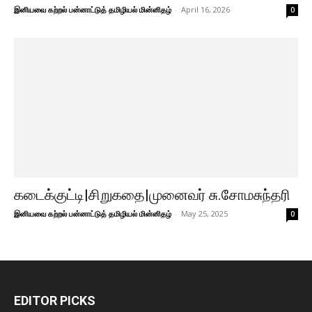
இனியவை கற்றல் பன்னாட்டுத் தமிழியல் மின்னிதழ்
-
April 16, 2026
0
கடைக்குட்டி|சிறுகதை|முனைவர் சு.சோமசுந்தரி
இனியவை கற்றல் பன்னாட்டுத் தமிழியல் மின்னிதழ்
-
May 25, 2025
0
EDITOR PICKS