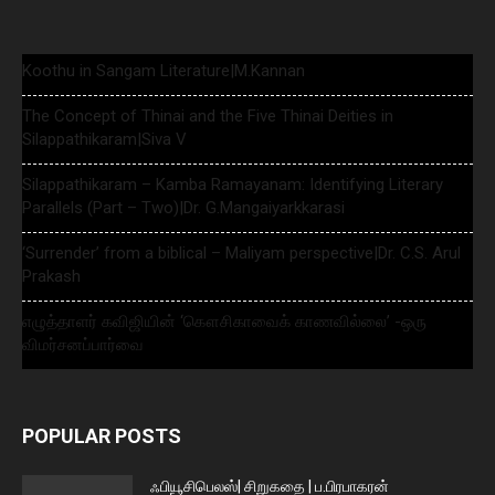
Koothu in Sangam Literature|M.Kannan
The Concept of Thinai and the Five Thinai Deities in
Silappathikaram|Siva V
Silappathikaram – Kamba Ramayanam: Identifying Literary
Parallels (Part – Two)|Dr. G.Mangaiyarkkarasi
‘Surrender’ from a biblical – Maliyam perspective|Dr. C.S. Arul
Prakash
எழுத்தாளர் கவிஜியின் ‘கௌசிகாவைக் காணவில்லை’ -ஒரு
விமர்சனப்பார்வை
POPULAR POSTS
ஃபியூசிபெலஸ்| சிறுகதை | ப.பிரபாகரன்