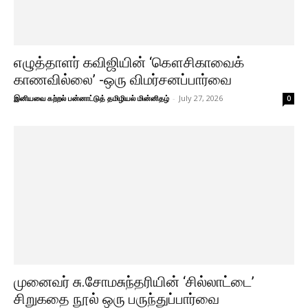
எழுத்தாளர் கவிஜியின் ‘கௌசிகாவைக்
காணவில்லை’ -ஒரு விமர்சனப்பார்வை
இனியவை கற்றல் பன்னாட்டுத் தமிழியல் மின்னிதழ்
-
July 27, 2026
0
முனைவர் சு.சோமசுந்தரியின் ‘சில்லாட்டை’
சிறுகதை நூல் ஒரு பருந்துப்பார்வை