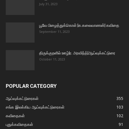
July 31, 2023
பூவே பிழைத்துக்கொள் |க.கலைவாணன்| கவிதை
September 11, 2023
திருக்குறளில் ஊழ்|ர. அரவிந்த்|ஆய்வுக்கட்டுரை
October 11, 2023
POPULAR CATEGORY
ஆய்வுக்கட்டுரைகள்
355
சங்க இலக்கிய ஆய்வுக்கட்டுரைகள்
103
கவிதைகள்
102
புதுக்கவிதைகள்
91