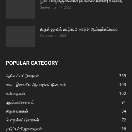
பூவே பிழைத்துக்கொள் |க.கலைவாணன்| கவிதை
September 11, 2023
திருக்குறளில் ஊழ்|ர. அரவிந்த்|ஆய்வுக்கட்டுரை
October 11, 2023
POPULAR CATEGORY
ஆய்வுக்கட்டுரைகள்
355
சங்க இலக்கிய ஆய்வுக்கட்டுரைகள்
103
கவிதைகள்
102
புதுக்கவிதைகள்
91
சிறுகதைகள்
84
பொதுக்கட்டுரைகள்
72
குடும்பச்சிறுகதைகள்
66