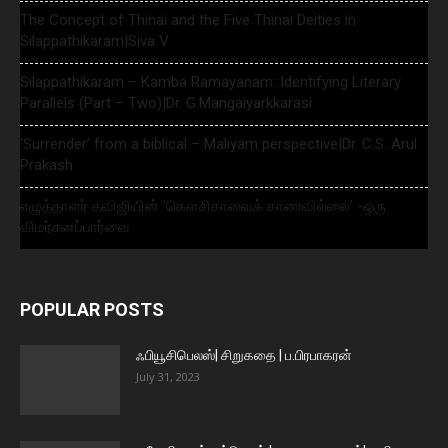
The Concept of Thinai and the Five Thinai Deities in
Silappathikaram|Siva V
Silappathikaram – Kamba Ramayanam: Identifying Literary
Parallels (Part – Two)|Dr. G.Mangaiyarkkarasi
‘Surrender’ from a biblical – Maliyam perspective|Dr. C.S. Arul
Prakash
எழுத்தாளர் கவிஜியின் ‘கௌசிகாவைக் காணவில்லை’ -ஒரு
விமர்சனப்பார்வை
POPULAR POSTS
ஃபியூசிபெலஸ்| சிறுகதை | ப.பிரபாகரன்
July 31, 2023