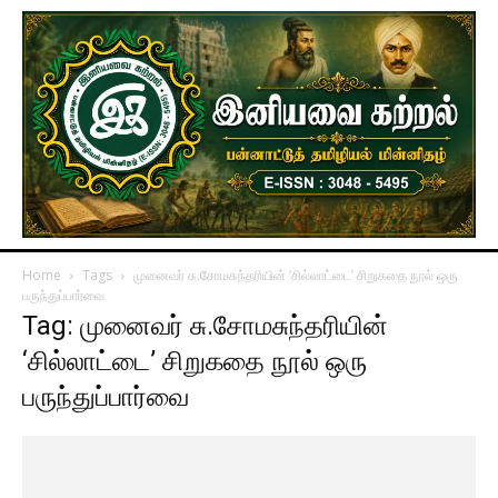
Home
Tags
முனைவர் சு.சோமசுந்தரியின் ‘சில்லாட்டை’ சிறுகதை நூல் ஒரு
பருந்துப்பார்வை
Tag: முனைவர் சு.சோமசுந்தரியின்
‘சில்லாட்டை’ சிறுகதை நூல் ஒரு
பருந்துப்பார்வை