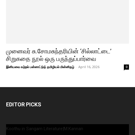
முனைவர் சு.சோமசுந்தரியின் ‘சில்லாட்டை’
சிறுகதை நூல் ஒரு பருந்துப்பார்வை
இனியவை கற்றல் பன்னாட்டுத் தமிழியல் மின்னிதழ்
-
April 16, 2026
0
EDITOR PICKS
Koothu in Sangam Literature|M.Kannan