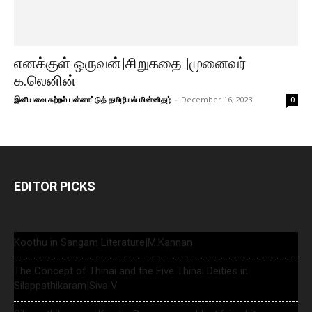
எனக்குள் ஒருவன்|சிறுகதை |முனைவர்
க.லெனின்
இனியவை கற்றல் பன்னாட்டுத் தமிழியல் மின்னிதழ்
-
December 16, 2023
0
EDITOR PICKS
Koothu in Sangam Literature|M.Kannan
The Concept of Thinai and the Five Thinai Deities in
Silappathikaram|Siva V