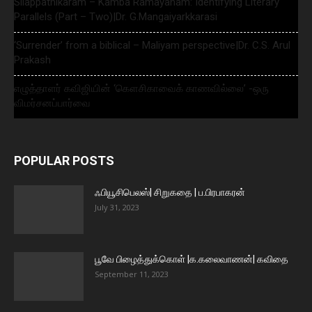
Silappathikaram – Kamba Ramayanam: Identifying Literary
Parallels (Part – Two)|Dr. G.Mangaiyarkkarasi
‘Surrender’ from a biblical – Maliyam perspective|Dr. C.S. Arul
Prakash
எழுத்தாளர் கவிஜியின் ‘கௌசிகாவைக் காணவில்லை’ -ஒரு
விமர்சனப்பார்வை
POPULAR POSTS
ஃபியூசிபெலஸ்| சிறுகதை | ப.பிரபாகரன்
July 31, 2023
பூவே பிழைத்துக்கொள் |க.கலைவாணன்| கவிதை
September 11, 2023