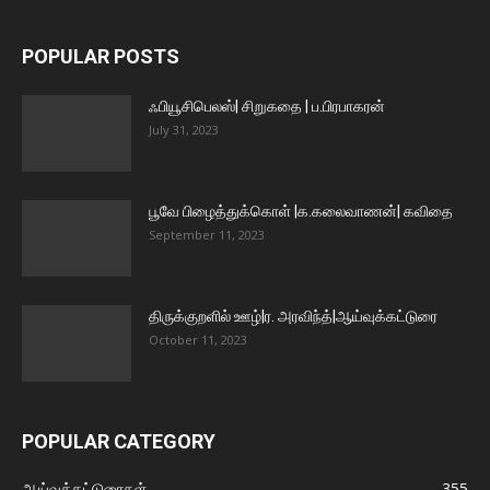
POPULAR POSTS
ஃபியூசிபெலஸ்| சிறுகதை | ப.பிரபாகரன்
July 31, 2023
பூவே பிழைத்துக்கொள் |க.கலைவாணன்| கவிதை
September 11, 2023
திருக்குறளில் ஊழ்|ர. அரவிந்த்|ஆய்வுக்கட்டுரை
October 11, 2023
POPULAR CATEGORY
ஆய்வுக்கட்டுரைகள்
355