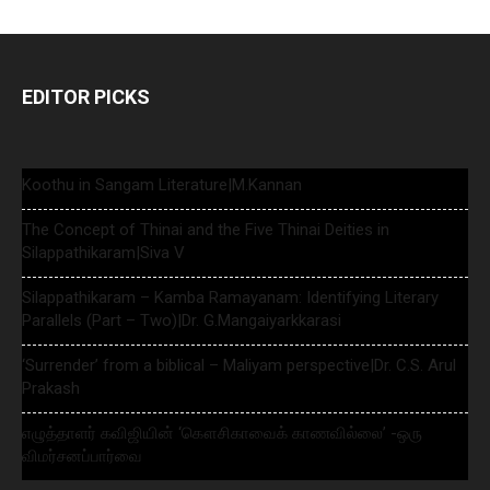
EDITOR PICKS
Koothu in Sangam Literature|M.Kannan
The Concept of Thinai and the Five Thinai Deities in
Silappathikaram|Siva V
Silappathikaram – Kamba Ramayanam: Identifying Literary
Parallels (Part – Two)|Dr. G.Mangaiyarkkarasi
‘Surrender’ from a biblical – Maliyam perspective|Dr. C.S. Arul
Prakash
எழுத்தாளர் கவிஜியின் ‘கௌசிகாவைக் காணவில்லை’ -ஒரு
விமர்சனப்பார்வை