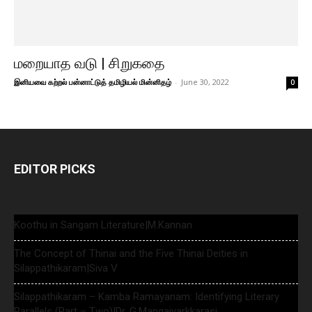
மறையாத வடு | சிறுகதை
இனியவை கற்றல் பன்னாட்டுத் தமிழியல் மின்னிதழ்
-
June 30, 2022
0
EDITOR PICKS
Koothu in Sangam Literature|M.Kannan
The Concept of Thinai and the Five Thinai Deities in
Silappathikaram|Siva V
Silappathikaram – Kamba Ramayanam: Identifying Literary
Parallels (Part – Two)|Dr. G.Mangaiyarkkarasi