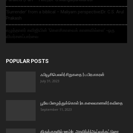
‘Surrender’ from a biblical – Maliyam perspective|Dr. C.S. Arul
Prakash
எழுத்தாளர் கவிஜியின் ‘கௌசிகாவைக் காணவில்லை’ -ஒரு
விமர்சனப்பார்வை
POPULAR POSTS
ஃபியூசிபெலஸ்| சிறுகதை | ப.பிரபாகரன்
July 31, 2023
பூவே பிழைத்துக்கொள் |க.கலைவாணன்| கவிதை
September 11, 2023
திருக்குறளில் ஊழ்|ர. அரவிந்த்|ஆய்வுக்கட்டுரை