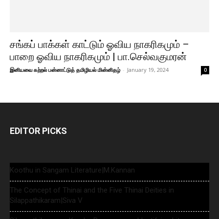
சங்கப் பாக்கள் காட்டும் ஓவிய நாகரிகமும் –
பாறை ஓவிய நாகரிகமும் | பா.செல்வகுமரன்
இனியவை கற்றல் பன்னாட்டுத் தமிழியல் மின்னிதழ்
-
January 19, 2024
0
EDITOR PICKS
Koothu in Sangam Literature|M.Kannan
The Concept of Thinai and the Five Thinai Deities in
Silappathikaram|Siva V