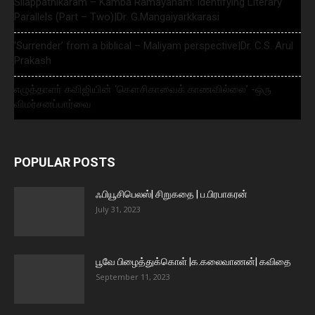
Silappathikaram – Kamba Ramayanam: Identifying Literary
Parallels (Part – Two)|Dr. G.Mangaiyarkkarasi
‘Surrender’ from a biblical – Maliyam perspective|Dr. C.S. Arul
Prakash
எழுத்தாளர் கவிஜியின் ‘கௌசிகாவைக் காணவில்லை’ -ஒரு
விமர்சனப்பார்வை
POPULAR POSTS
ஃபியூசிபெலஸ்| சிறுகதை | ப.பிரபாகரன்
July 31, 2023
பூவே பிழைத்துக்கொள் |க.கலைவாணன்| கவிதை
September 11, 2023