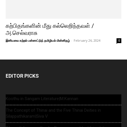
கற்பிதங்களின் மீது கல்லெறிந்தவள் /
அ.செல்வராசு
இனியவை கற்றல் பன்னாட்டுத் தமிழியல் மின்னிதழ்
-
February 26, 2024
0
EDITOR PICKS
Koothu in Sangam Literature|M.Kannan
The Concept of Thinai and the Five Thinai Deities in
Silappathikaram|Siva V