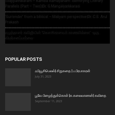
Silappathikaram – Kamba Ramayanam: Identifying Literary
Parallels (Part – Two)|Dr. G.Mangaiyarkkarasi
‘Surrender’ from a biblical – Maliyam perspective|Dr. C.S. Arul
Prakash
எழுத்தாளர் கவிஜியின் ‘கௌசிகாவைக் காணவில்லை’ -ஒரு
விமர்சனப்பார்வை
POPULAR POSTS
ஃபியூசிபெலஸ்| சிறுகதை | ப.பிரபாகரன்
July 31, 2023
பூவே பிழைத்துக்கொள் |க.கலைவாணன்| கவிதை
September 11, 2023