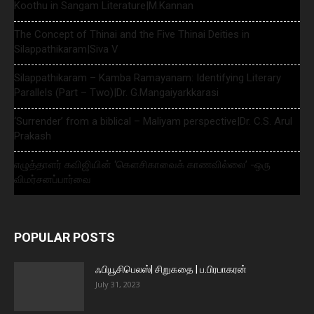
Koothu in Sangam Literature|M.Kannan
The Concept of Thinai and the Five Thinai Deities in
Silappathikaram|Siva V
Silappathikaram – Kamba Ramayanam: Identifying Literary
Parallels (Part – Two)|Dr. G.Mangaiyarkkarasi
‘Surrender’ from a biblical – Maliyam perspective|Dr. C.S. Arul
Prakash
எழுத்தாளர் கவிஜியின் ‘கௌசிகாவைக் காணவில்லை’ -ஒரு
விமர்சனப்பார்வை
POPULAR POSTS
ஃபியூசிபெலஸ்| சிறுகதை | ப.பிரபாகரன்
July 31, 2023