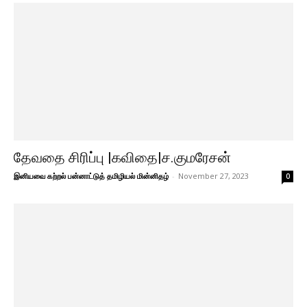
தேவதை சிரிப்பு |கவிதை|ச.குமரேசன்
இனியவை கற்றல் பன்னாட்டுத் தமிழியல் மின்னிதழ்
-
November 27, 2023
0