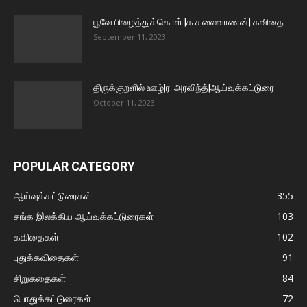
பூவே பிழைத்துக்கொள் |க.கலைவாணன்| கவிதை
September 11, 2023
திருக்குறளில் ஊழ்|ர. அரவிந்த்|ஆய்வுக்கட்டுரை
October 11, 2023
POPULAR CATEGORY
ஆய்வுக்கட்டுரைகள்
355
சங்க இலக்கிய ஆய்வுக்கட்டுரைகள்
103
கவிதைகள்
102
புதுக்கவிதைகள்
91
சிறுகதைகள்
84
பொதுக்கட்டுரைகள்
72