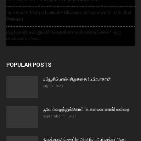
‘Surrender’ from a biblical – Maliyam perspective|Dr. C.S. Arul
Prakash
எழுத்தாளர் கவிஜியின் ‘கௌசிகாவைக் காணவில்லை’ -ஒரு
விமர்சனப்பார்வை
POPULAR POSTS
ஃபியூசிபெலஸ்| சிறுகதை | ப.பிரபாகரன்
July 31, 2023
பூவே பிழைத்துக்கொள் |க.கலைவாணன்| கவிதை
September 11, 2023
திருக்குறளில் ஊழ்|ர. அரவிந்த்|ஆய்வுக்கட்டுரை