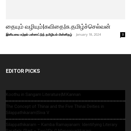
தையும் வழியும்|கவிதை|சு.தமிழ்ச்செல்வன்
இனியவை கற்றல் பன்னாட்டுத் தமிழியல் மின்னிதழ்
-
January 18, 2024
0
EDITOR PICKS
Koothu in Sangam Literature|M.Kannan
The Concept of Thinai and the Five Thinai Deities in
Silappathikaram|Siva V
Silappathikaram – Kamba Ramayanam: Identifying Literary
Parallels (Part – Two)|Dr. G.Mangaiyarkkarasi