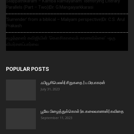
Silappathikaram – Kamba Ramayanam: Identifying Literary
Parallels (Part – Two)|Dr. G.Mangaiyarkkarasi
‘Surrender’ from a biblical – Maliyam perspective|Dr. C.S. Arul
Prakash
எழுத்தாளர் கவிஜியின் ‘கௌசிகாவைக் காணவில்லை’ -ஒரு
விமர்சனப்பார்வை
POPULAR POSTS
ஃபியூசிபெலஸ்| சிறுகதை | ப.பிரபாகரன்
July 31, 2023
பூவே பிழைத்துக்கொள் |க.கலைவாணன்| கவிதை
September 11, 2023