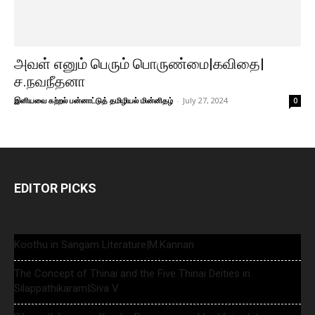
அவள் எனும் பெரும் பொருண்மை|கவிதை|
ச.நவநீதனா
இனியவை கற்றல் பன்னாட்டுத் தமிழியல் மின்னிதழ்
-
July 27, 2024
0
EDITOR PICKS
Koothu in Sangam Literature|M.Kannan
The Concept of Thinai and the Five Thinai Deities in
Silappathikaram|Siva V