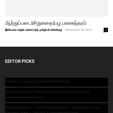
ஆற்றுப்படை|சிறுகதை|பழ.பாலசுந்தரம்
இனியவை கற்றல் பன்னாட்டுத் தமிழியல் மின்னிதழ்
-
November 30, 2023
1
EDITOR PICKS
Koothu in Sangam Literature|M.Kannan
The Concept of Thinai and the Five Thinai Deities in
Silappathikaram|Siva V
Silappathikaram – Kamba Ramayanam: Identifying Literary
Parallels (Part – Two)|Dr. G.Mangaiyarkkarasi