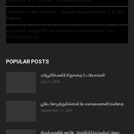
‘Surrender’ from a biblical – Maliyam perspective|Dr. C.S. Arul
Prakash
எழுத்தாளர் கவிஜியின் ‘கௌசிகாவைக் காணவில்லை’ -ஒரு
விமர்சனப்பார்வை
POPULAR POSTS
ஃபியூசிபெலஸ்| சிறுகதை | ப.பிரபாகரன்
July 31, 2023
பூவே பிழைத்துக்கொள் |க.கலைவாணன்| கவிதை
September 11, 2023
திருக்குறளில் ஊழ்|ர. அரவிந்த்|ஆய்வுக்கட்டுரை